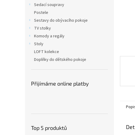
n
Sedací soupravy
e
Postele
l
Sestavy do obývacího pokoje
TV stolky
Komody a regály
Stoly
LOFT kolekce
Doplňky do dětského pokoje
Přijímáme online platby
Popi
Det
Top 5 produktů