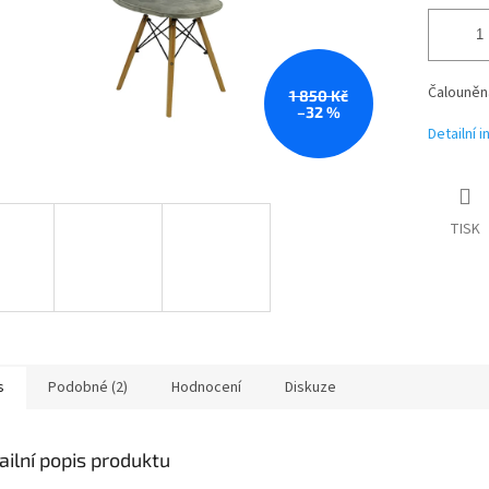
Čalouněná
1 850 Kč
–32 %
Detailní 
TISK
s
Podobné (2)
Hodnocení
Diskuze
ailní popis produktu