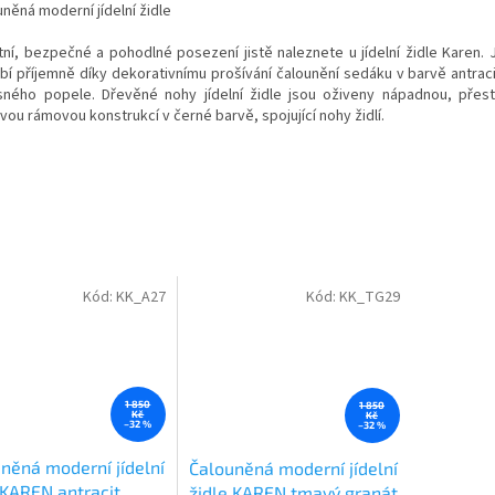
něná moderní jídelní židle
tní, bezpečné a pohodlné posezení jistě naleznete u jídelní židle Karen. J
bí příjemně díky dekorativnímu prošívání čalounění sedáku v barvě antraci
asného popele. Dřevěné nohy jídelní židle jsou oživeny nápadnou, přes
ou rámovou konstrukcí v černé barvě, spojující nohy židlí.
Kód:
KK_A27
Kód:
KK_TG29
1 850
1 850
Kč
Kč
–32 %
–32 %
něná moderní jídelní
Čalouněná moderní jídelní
 KAREN antracit
židle KAREN tmavý granát