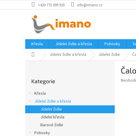
Přejít
+420 775 099 920
info@imano.cz
na
obsah
Křesla
Jídelní židle a křesla
Pohovky
S
Domů
Jídelní židle a křesla
Jídelní židle
Ča
P
Čalo
o
Přeskočit
s
Průměr
Neohod
Kategorie
kategorie
t
hodnoce
r
produkt
Křesla
a
je
Jídelní židle a křesla
0,0
n
z
Jídelní židle
n
5
í
Jídelní křesla
hvězdič
p
Barové židle
a
Pohovky