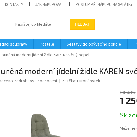
KONTAKTY
JAK NAKUPOVAT
POSTUP PŘI NÁKUPU NA SPLÁTKY
HLEDAT
edací soupravy
Postele
Sestavy do obývacího pokoje
T
louněná moderní jídelní židle KAREN světlý popel
uněná moderní jídelní židle KAREN svě
né
noceno
Podrobnosti hodnocení
Značka:
Euronábytek
ní
u
1 850 Kč
1 25
Měrná
Skla
cena:
ek.
Můžeme d