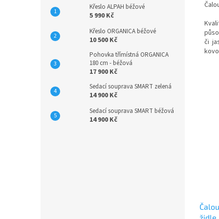
Čalou
Křeslo ALPAH béžové
5 990 Kč
Kvali
Křeslo ORGANICA béžové
půso
10 500 Kč
či j
kovov
Pohovka třímístná ORGANICA
180 cm - béžová
17 900 Kč
Sedací souprava SMART zelená
14 900 Kč
Sedací souprava SMART béžová
14 900 Kč
Čalou
židle