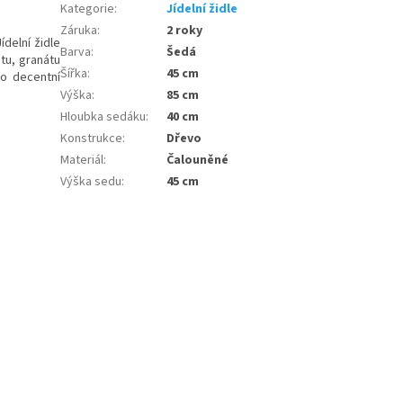
Kategorie
:
Jídelní židle
Záruka
:
2 roky
ídelní židle
Barva
:
Šedá
tu, granátu
Šířka
:
45 cm
to decentní
Výška
:
85 cm
Hloubka sedáku
:
40 cm
Konstrukce
:
Dřevo
Materiál
:
Čalouněné
Výška sedu
:
45 cm