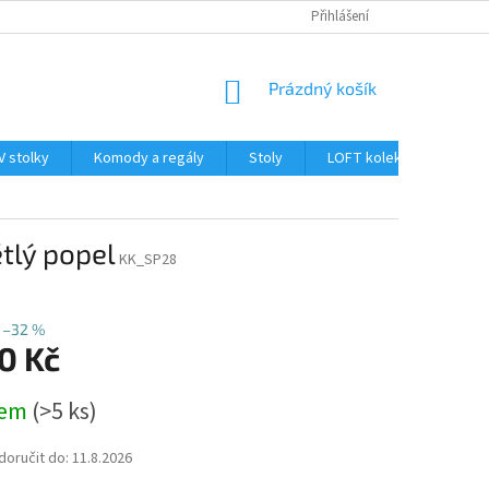
PLATBA A DOPRAVA
OBCHODNÍ PODMÍNKY
Přihlášení
PODMÍNKY OCHRAN
NÁKUPNÍ
Prázdný košík
KOŠÍK
V stolky
Komody a regály
Stoly
LOFT kolekce
Dop
tlý popel
KK_SP28
–32 %
0 Kč
dem
(>5 ks)
oručit do:
11.8.2026