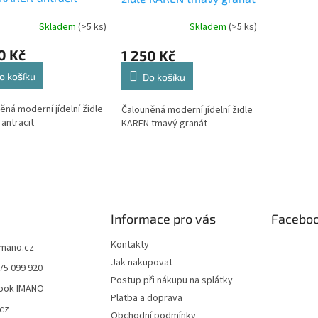
Skladem
(>5 ks)
Skladem
(>5 ks)
0 Kč
1 250 Kč
o košíku
Do košíku
ěná moderní jídelní židle
Čalouněná moderní jídelní židle
antracit
KAREN tmavý granát
Informace pro vás
Facebo
Kontakty
imano.cz
Jak nakupovat
75 099 920
Postup při nákupu na splátky
ook IMANO
Platba a doprava
cz
Obchodní podmínky