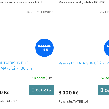
riální kancelářská stolek LOFT
Malý kancelářský stolek NORDIC
Kód:
PC_TADSB15
Kód:
2 800 Kč
4
–19 %
ůl TATRIS 15 DUB
Psací stůl TATRIS 16 BÍLÝ - 1
MA/BÍLÝ - 100 cm
Skladem
(3 ks)
Skla
Do košíku
Do
0 Kč
3 000 Kč
lek TATRIS 15
Psací stůl TATRIS 16