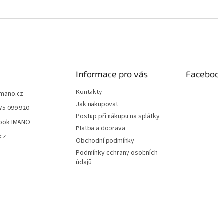
O
v
l
á
d
a
c
í
Informace pro vás
Facebo
p
r
Kontakty
imano.cz
v
Jak nakupovat
75 099 920
k
Postup při nákupu na splátky
y
ook IMANO
v
Platba a doprava
cz
ý
Obchodní podmínky
p
Podmínky ochrany osobních
i
údajů
s
u