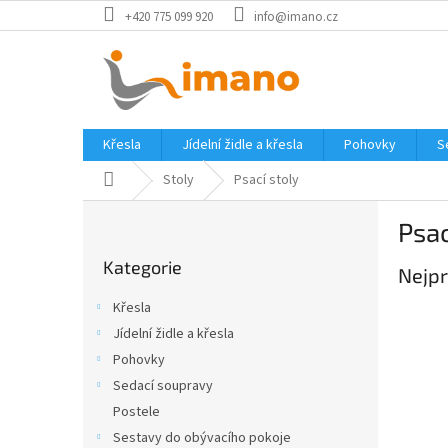
Přejít
+420 775 099 920
info@imano.cz
na
obsah
Křesla
Jídelní židle a křesla
Pohovky
S
Domů
Stoly
Psací stoly
P
Psac
o
Přeskočit
s
Kategorie
kategorie
Nejpr
t
r
Křesla
a
Jídelní židle a křesla
n
Pohovky
n
í
Sedací soupravy
p
Postele
a
Sestavy do obývacího pokoje