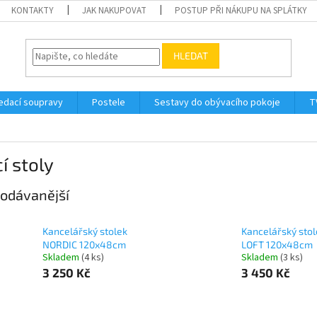
KONTAKTY
JAK NAKUPOVAT
POSTUP PŘI NÁKUPU NA SPLÁTKY
HLEDAT
edací soupravy
Postele
Sestavy do obývacího pokoje
T
í stoly
odávanější
Kancelářský stolek
Kancelářský stol
NORDIC 120x48cm
LOFT 120x48cm
Skladem
(4 ks)
Skladem
(3 ks)
3 250 Kč
3 450 Kč