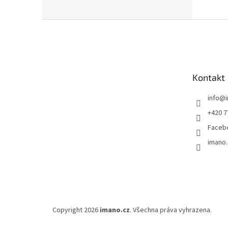
Z
á
p
a
t
Kontakt
í
info
@
+420 7
Faceb
imano.
Copyright 2026
imano.cz
. Všechna práva vyhrazena.