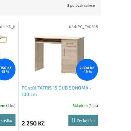
5
položek celkem
ód:
KS_N
Kód:
PC_TADS15
 750 Kč
2 800 Kč
–13 %
–19 %
PC stůl TATRIS 15 DUB SONOMA -
100 cm
dem
(4 ks)
Skladem
(1 ks)
 košíku
Do košíku
2 250 Kč