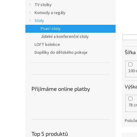
n
TV stolky
e
Komody a regály
l
Stoly
Psací stoly
Jídelní a konferenční stoly
LOFT kolekce
Šířka
Doplňky do dětského pokoje
100 
Výšk
Přijímáme online platby
78 c
Polože
Top 5 produktů
Ř