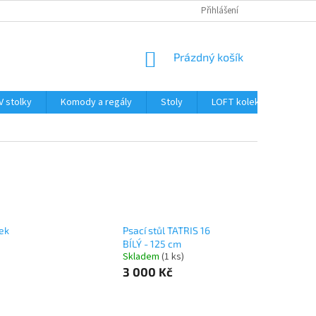
PLATBA A DOPRAVA
OBCHODNÍ PODMÍNKY
Přihlášení
PODMÍNKY OCHRAN
NÁKUPNÍ
Prázdný košík
KOŠÍK
V stolky
Komody a regály
Stoly
LOFT kolekce
Dop
ek
Psací stůl TATRIS 16
BÍLÝ - 125 cm
Skladem
(1 ks)
3 000 Kč