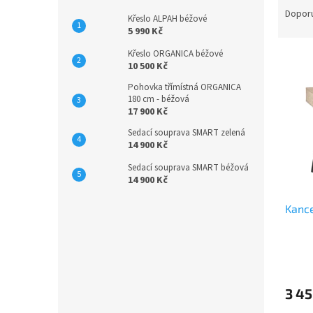
a
Dopor
Křeslo ALPAH béžové
z
5 990 Kč
e
Křeslo ORGANICA béžové
V
n
10 500 Kč
ý
í
p
p
Pohovka třímístná ORGANICA
180 cm - béžová
i
r
17 900 Kč
s
o
p
Sedací souprava SMART zelená
d
14 900 Kč
r
u
o
k
Sedací souprava SMART béžová
d
t
14 900 Kč
u
ů
Kanc
k
t
ů
3 45