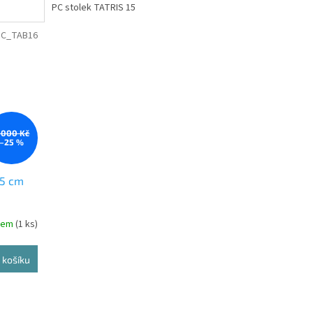
PC stolek TATRIS 15
PC_TAB16
 000 Kč
–25 %
25 cm
dem
(1 ks)
 košíku