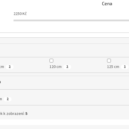
Cena
2250
Kč
cm
120 cm
125 cm
2
2
1
a
m
2
k k zobrazení:
5