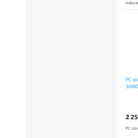
Indust
PC st
SONO
2 25
PC sto