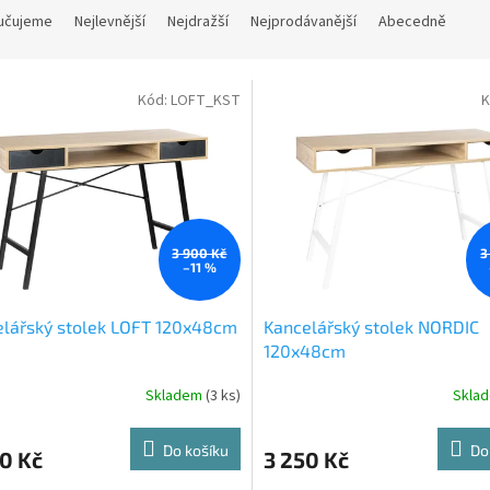
učujeme
Nejlevnější
Nejdražší
Nejprodávanější
Abecedně
Kód:
LOFT_KST
K
3 900 Kč
3
–11 %
elářský stolek LOFT 120x48cm
Kancelářský stolek NORDIC
120x48cm
Skladem
(3 ks)
Skla
Do košíku
Do
0 Kč
3 250 Kč