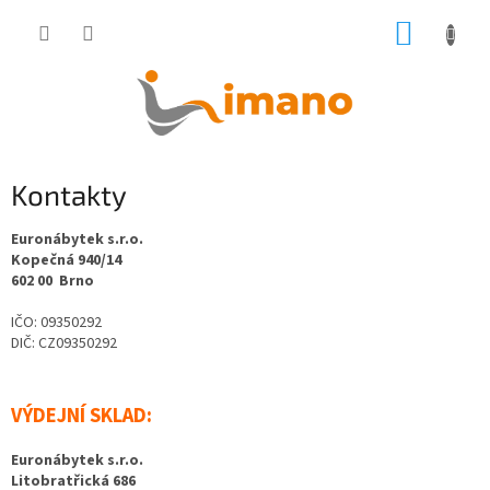
Přejít
NÁKUP
na
obsah
KOŠÍK
Kontakty
Euronábytek s.r.o.
Kopečná 940/14
602 00 Brno
IČO: 09350292
DIČ: CZ
09350292
VÝDEJNÍ SKLAD:
Euronábytek s.r.o.
Litobratřická 686