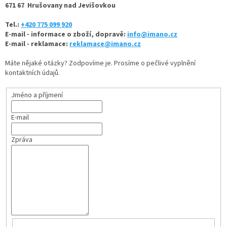
671 67 Hrušovany nad Jevišovkou
Tel.:
+420 775 099 920
E-mail - informace o zboží, dopravě:
info@imano.cz
E-mail - reklamace:
reklamace@imano.cz
Máte nějaké otázky? Zodpovíme je. Prosíme o pečlivé vyplnění
kontaktních údajů.
Jméno a příjmení
E-mail
Zpráva