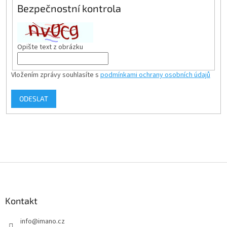
Bezpečnostní kontrola
Opište text z obrázku
Vložením zprávy souhlasíte s
podmínkami ochrany osobních údajů
ODESLAT
Z
á
p
a
Kontakt
t
info
@
imano.cz
í