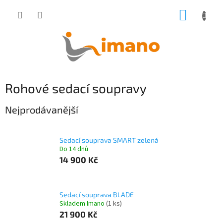
Přejít
NÁKUP
na
obsah
KOŠÍK
Rohové sedací soupravy
Nejprodávanější
Sedací souprava SMART zelená
Do 14 dnů
14 900 Kč
Sedací souprava BLADE
Skladem Imano
(1 ks)
21 900 Kč