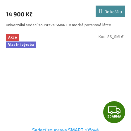
M
Do košíku
14 900 Kč
A
Univerzální sedací souprava SMART v modré potahové látce
Kód:
SS_SML61
Akce
Vlastní výroba
Z
ZDARMA
D
Sedací souprava SMART růžová