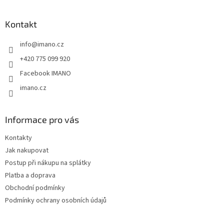
c
á
n
í
p
í
p
a
Kontakt
r
t
v
info
@
imano.cz
í
k
y
+420 775 099 920
v
Facebook IMANO
ý
p
imano.cz
i
s
u
Informace pro vás
Kontakty
Jak nakupovat
Postup při nákupu na splátky
Platba a doprava
Obchodní podmínky
Podmínky ochrany osobních údajů