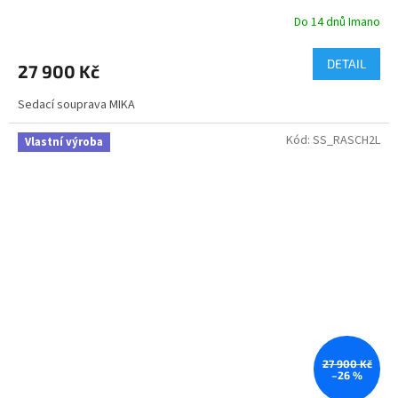
R
Do 14 dnů Imano
M
DETAIL
27 900 Kč
A
Sedací souprava MIKA
Kód:
SS_RASCH2L
Vlastní výroba
27 900 Kč
–26 %