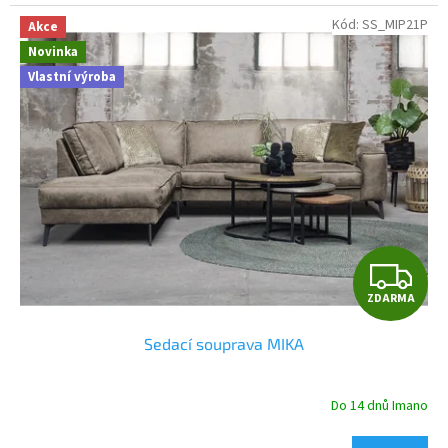
Kód:
SS_MIP21P
Akce
Novinka
Vlastní výroba
Z
ZDARMA
D
Sedací souprava MIKA
A
R
Do 14 dnů Imano
M