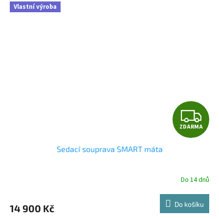
Vlastní výroba
Z
ZDARMA
D
Sedací souprava SMART máta
A
R
Do 14 dnů
M
Do košíku
14 900 Kč
A