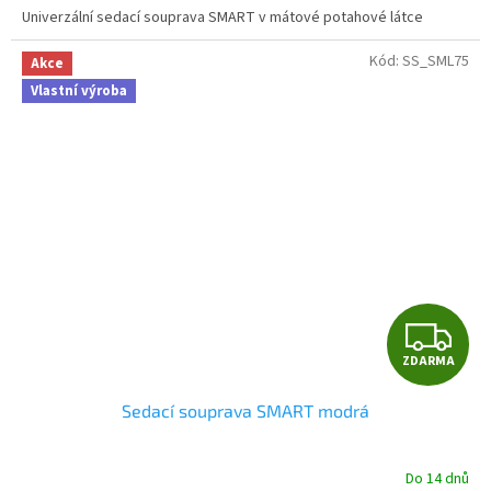
Univerzální sedací souprava SMART v mátové potahové látce
Kód:
SS_SML75
Akce
Vlastní výroba
Z
ZDARMA
D
Sedací souprava SMART modrá
A
R
Do 14 dnů