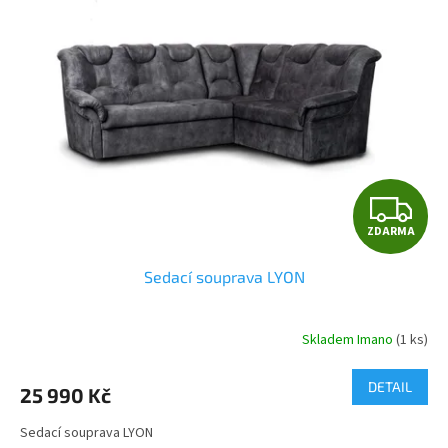
Z
ZDARMA
D
Sedací souprava LYON
A
R
Skladem Imano
(1 ks)
M
DETAIL
25 990 Kč
A
Sedací souprava LYON