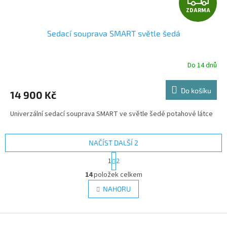
ZDARMA
D
Sedací souprava SMART světle šedá
A
R
Do 14 dnů
M
Do košíku
14 900 Kč
A
Univerzální sedací souprava SMART ve světle šedé potahové látce
NAČÍST DALŠÍ 2
S
1
2
t
O
r
14
položek celkem
v
á
l
NAHORU
n
á
k
d
o
v
Z
a
á