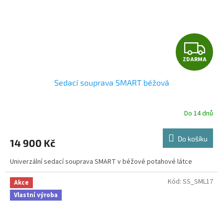
Z
ZDARMA
D
Sedací souprava SMART béžová
A
R
Do 14 dnů
M
Do košíku
14 900 Kč
A
Univerzální sedací souprava SMART v béžové potahové látce
Kód:
SS_SML17
Akce
Vlastní výroba