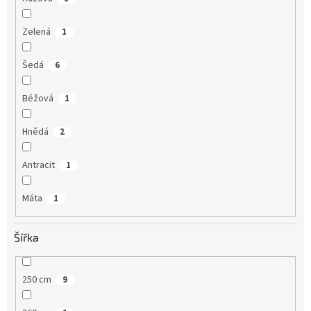
Zelená
1
Šedá
6
Béžová
1
Hnědá
2
Antracit
1
Máta
1
Šířka
250 cm
9