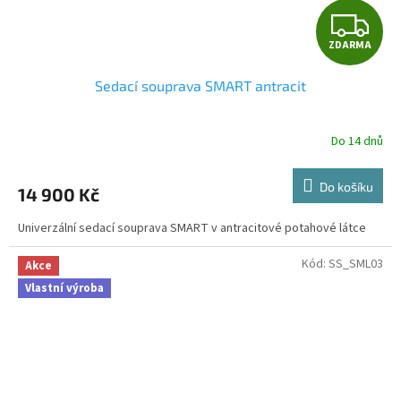
Z
ZDARMA
D
Sedací souprava SMART antracit
A
R
Do 14 dnů
M
Do košíku
14 900 Kč
A
Univerzální sedací souprava SMART v antracitové potahové látce
Kód:
SS_SML03
Akce
Vlastní výroba