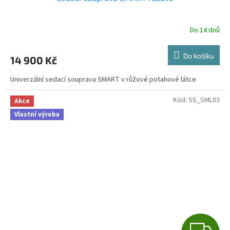
A
R
Do 14 dnů
M
Do košíku
14 900 Kč
A
Univerzální sedací souprava SMART v růžové potahové látce
Kód:
SS_SML83
Akce
Vlastní výroba
Z