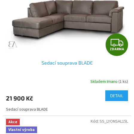
r
t
o
ů
d
u
k
t
Z
ů
ZDARMA
D
Sedací souprava BLADE
A
R
Skladem Imano
(1 ks)
M
DETAIL
21 900 Kč
A
Sedací souprava BLADE
Kód:
SS_LYONSAL15L
Akce
Vlastní výroba