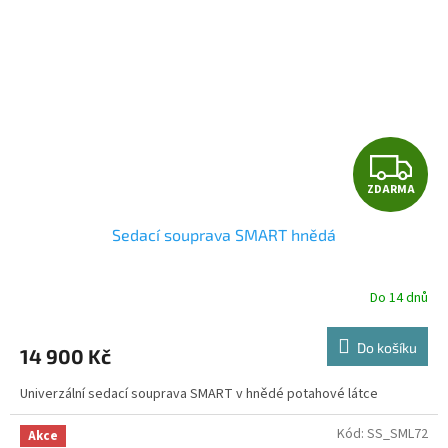
Z
ZDARMA
D
Sedací souprava SMART hnědá
A
R
Do 14 dnů
M
Do košíku
14 900 Kč
A
Univerzální sedací souprava SMART v hnědé potahové látce
Kód:
SS_SML72
Akce