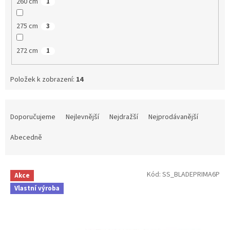
260 cm
1
275 cm
3
272 cm
1
Položek k zobrazení:
14
Ř
a
Doporučujeme
Nejlevnější
Nejdražší
Nejprodávanější
z
e
Abecedně
n
í
V
p
Kód:
SS_BLADEPRIMA6P
Akce
ý
r
Vlastní výroba
p
o
i
d
s
u
p
k