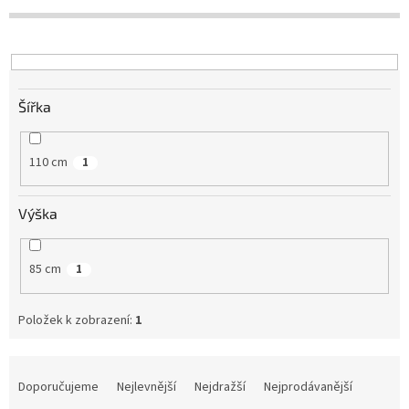
Šířka
110 cm
1
Výška
85 cm
1
Položek k zobrazení:
1
Ř
a
Doporučujeme
Nejlevnější
Nejdražší
Nejprodávanější
z