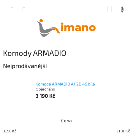
Přejít
NÁKUP
na
obsah
KOŠÍK
Komody ARMADIO
Nejprodávanější
Komoda ARMADIO A1 2D 4S bílá
Objednáno
3 190 Kč
Cena
3190
Kč
3191
Kč