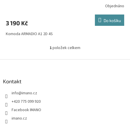
Objednáno
Do košíku
3 190 Kč
Komoda ARMADIO A1 2D 4S
1
položek celkem
O
v
l
Z
á
á
d
p
a
a
Kontakt
c
t
í
info
@
imano.cz
í
p
r
+420 775 099 920
v
Facebook IMANO
k
y
imano.cz
v
ý