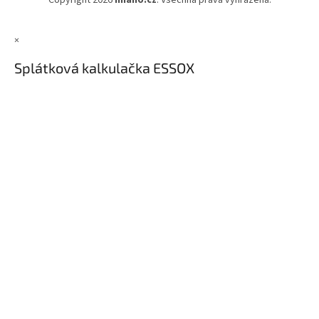
Copyright 2026
imano.cz
. Všechna práva vyhrazena.
×
Splátková kalkulačka ESSOX