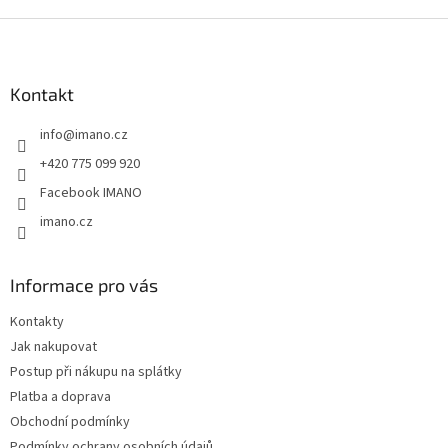
Z
á
p
a
Kontakt
t
info
@
imano.cz
í
+420 775 099 920
Facebook IMANO
imano.cz
Informace pro vás
Kontakty
Jak nakupovat
Postup při nákupu na splátky
Platba a doprava
Obchodní podmínky
Podmínky ochrany osobních údajů