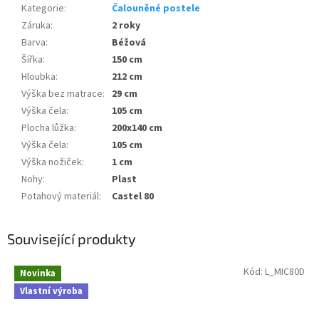
Kategorie
:
Čalouněné postele
Záruka
:
2 roky
Barva
:
Béžová
Šířka
:
150 cm
Hloubka
:
212 cm
Výška bez matrace
:
29 cm
Výška čela
:
105 cm
Plocha lůžka
:
200x140 cm
Výška čela
:
105 cm
Výška nožiček
:
1 cm
Nohy
:
Plast
Potahový materiál
:
Castel 80
Související produkty
Kód:
L_MIC80D
Novinka
Vlastní výroba