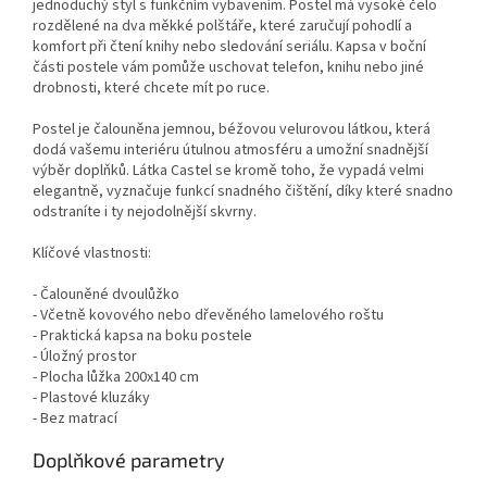
jednoduchý styl s funkčním vybavením. Postel má vysoké čelo
rozdělené na dva měkké polštáře, které zaručují pohodlí a
komfort při čtení knihy nebo sledování seriálu. Kapsa v boční
části postele vám pomůže uschovat telefon, knihu nebo jiné
drobnosti, které chcete mít po ruce.
Postel je čalouněna jemnou, béžovou velurovou látkou, která
dodá vašemu interiéru útulnou atmosféru a umožní snadnější
výběr doplňků. Látka Castel se kromě toho, že vypadá velmi
elegantně, vyznačuje funkcí snadného čištění, díky které snadno
odstraníte i ty nejodolnější skvrny.
Klíčové vlastnosti:
- Čalouněné dvoulůžko
- Včetně kovového nebo dřevěného lamelového roštu
- Praktická kapsa na boku postele
- Úložný prostor
- Plocha lůžka 200x140 cm
- Plastové kluzáky
- Bez matrací
Doplňkové parametry