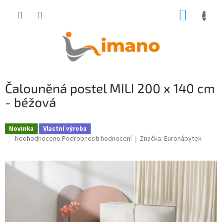
Přejít
NÁKUP
na
obsah
KOŠÍK
Čalouněná postel MILI 200 x 140 cm
- béžová
Novinka
Vlastní výroba
Průměrné
Neohodnoceno
Podrobnosti hodnocení
Značka:
Euronábytek
hodnocení
produktu
je
0,0
z
5
hvězdiček.