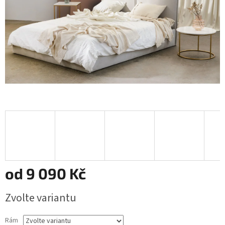
od
9 090 Kč
Měrná
Zvolte variantu
cena:
Rám