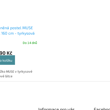
uněná postel MUSE
 160 cm - tyrkysová
Do 14 dnů
90 Kč
o košíku
žko MUSE v tyrkysové
vé látce
Informace pro vás
Facebo