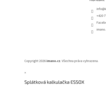
í
info
@
+420 7
Faceb
imano.
Copyright 2026
imano.cz
. Všechna práva vyhrazena.
×
Splátková kalkulačka ESSOX