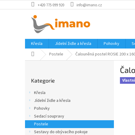
Přejít
+420 775 099 920
info@imano.cz
na
obsah
Křesla
Jídelní židle a křesla
Pohovky
S
Domů
Postele
Čalouněná postel ROSIE 200 x 160
P
Čalo
o
Přeskočit
s
Kategorie
kategorie
Vlastn
t
r
Křesla
a
Jídelní židle a křesla
n
Pohovky
n
í
Sedací soupravy
p
Postele
a
Sestavy do obývacího pokoje