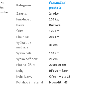
kou
Čalouněné
Kategorie
:
ným
postele
usního
Záruka
:
2 roky
Hmotnost
:
100 kg
Barva
:
Růžová
Šířka
:
175 cm
Hloubka
:
230 cm
Výška bez
45 cm
matrace
:
Výška čela
:
100 cm
Výška nožiček
:
20 cm
Plocha lůžka
:
200x160 cm
Nohy
:
Dřevo + kov
Nohy barva
:
Ořech + zlatá
Potahový materiál
:
Monolith 63