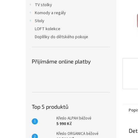
n
TV stolky
e
Komody a regály
l
Stoly
LOFT kolekce
Doplňky do dětského pokoje
Přijímáme online platby
Top 5 produktů
Popi
Křeslo ALPAH béžové
5 990 Kč
Det
Křeslo ORGANICA béžové