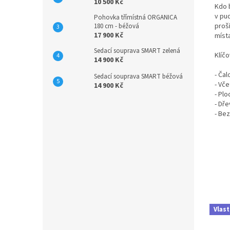
10 500 Kč
Kdo 
v pu
Pohovka třímístná ORGANICA
proší
180 cm - béžová
17 900 Kč
místa
Sedací souprava SMART zelená
Klíčo
14 900 Kč
- Ča
Sedací souprava SMART béžová
- Vč
14 900 Kč
- Pl
- Dř
- Bez
Vlast