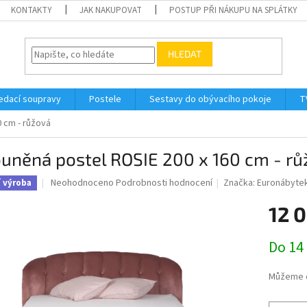
KONTAKTY
JAK NAKUPOVAT
POSTUP PŘI NÁKUPU NA SPLÁTKY
HLEDAT
edací soupravy
Postele
Sestavy do obývacího pokoje
T
 cm - růžová
uněná postel ROSIE 200 x 160 cm - r
Průměrné
Neohodnoceno
Podrobnosti hodnocení
Značka:
Euronábyte
í výroba
hodnocení
produktu
12 
je
0,0
Měrná
Do 14
z
cena:
5
hvězdiček.
Můžeme d