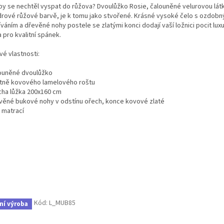
by se nechtěl vyspat do růžova? Dvoulůžko Rosie, čalouněné velurovou lát
drové růžové barvě, je k tomu jako stvořené. Krásné vysoké čelo s ozdob
váním a dřevěné nohy postele se zlatými konci dodají vaší ložnici pocit lux
 pro kvalitní spánek.
vé vlastnosti:
louněné dvoulůžko
etně kovového lamelového roštu
ocha lůžka 200x160 cm
evěné bukové nohy v odstínu ořech, konce kovové zlaté
 matrací
Kód:
L_MUB85
ní výroba