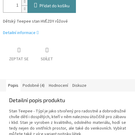
Přidat do košíku
Dětský Teepee stan HVĚZDY růžové
Detailní informace
ZEPTAT SE
SDÍLET
Popis
Podobné (4)
Hodnocení
Diskuze
Detailní popis produktu
Stan Teepee - Týpí je jako stvořený pro radostné a dobrodružné
chvíle dětí i dospělých, kteří v něm naleznou útočiště pro zábavu
i klid. Stan je vyroben z kvalitního, odolného materiálu, hodí se
tedy nejen do vnitřních prostor, ale také do venkovních. Vybírat
můžete také z více variant potisku látek.