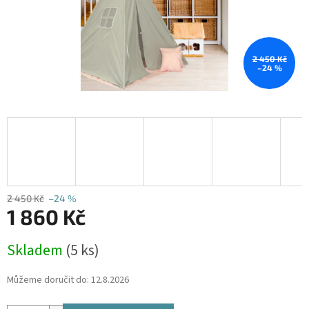
2 450 Kč
–24 %
2 450 Kč
–24 %
1 860 Kč
Měrná
Skladem
(5 ks)
cena:
Můžeme doručit do:
12.8.2026