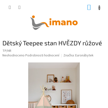
Přejít
NÁKUP
na
obsah
KOŠÍK
Dětský Teepee stan HVĚZDY růžové
TP/HR
Průměrné
Neohodnoceno
Podrobnosti hodnocení
Značka:
Euronábytek
hodnocení
produktu
je
0,0
z
5
hvězdiček.