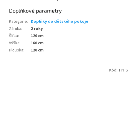
Doplňkové parametry
Kategorie
:
Doplňky do dětského pokoje
Záruka
:
2 roky
Šířka
:
120 cm
Výška
:
160 cm
Hloubka
:
120 cm
Kód:
TPHS