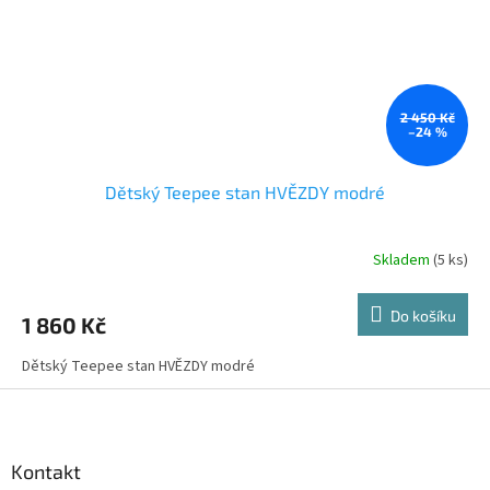
2 450 Kč
–24 %
Dětský Teepee stan HVĚZDY modré
Skladem
(5 ks)
Do košíku
1 860 Kč
Dětský Teepee stan HVĚZDY modré
Z
á
p
a
Kontakt