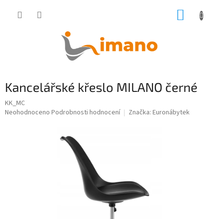
Přejít
NÁKUP
na
obsah
KOŠÍK
Kancelářské křeslo MILANO černé
KK_MC
Průměrné
Neohodnoceno
Podrobnosti hodnocení
Značka:
Euronábytek
hodnocení
produktu
je
0,0
z
5
hvězdiček.