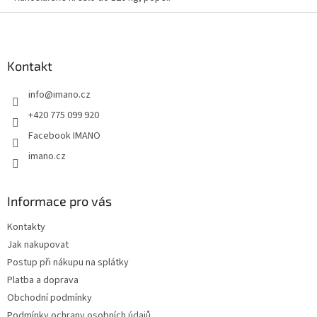
Z
á
p
a
Kontakt
t
info
@
imano.cz
í
+420 775 099 920
Facebook IMANO
imano.cz
Informace pro vás
Kontakty
Jak nakupovat
Postup při nákupu na splátky
Platba a doprava
Obchodní podmínky
Podmínky ochrany osobních údajů