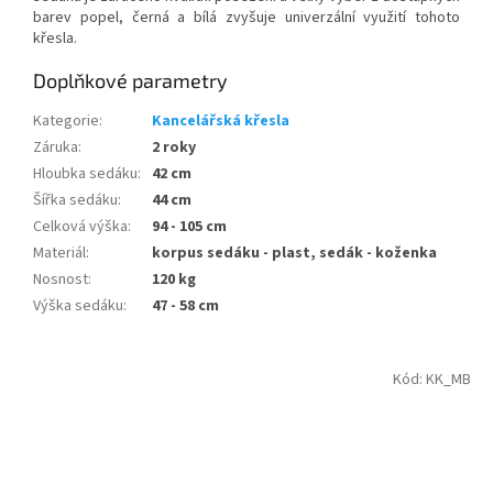
barev popel, černá a bílá zvyšuje univerzální využití tohoto
křesla.
Doplňkové parametry
Kategorie
:
Kancelářská křesla
Záruka
:
2 roky
Hloubka sedáku
:
42 cm
Šířka sedáku
:
44 cm
Celková výška
:
94 - 105 cm
Materiál
:
korpus sedáku - plast, sedák - koženka
Nosnost
:
120 kg
Výška sedáku
:
47 - 58 cm
Kód:
KK_MB