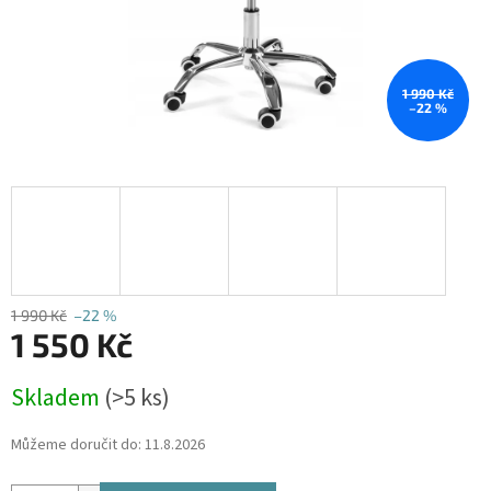
1 990 Kč
–22 %
1 990 Kč
–22 %
1 550 Kč
Měrná
Skladem
(>5 ks)
cena:
Můžeme doručit do:
11.8.2026