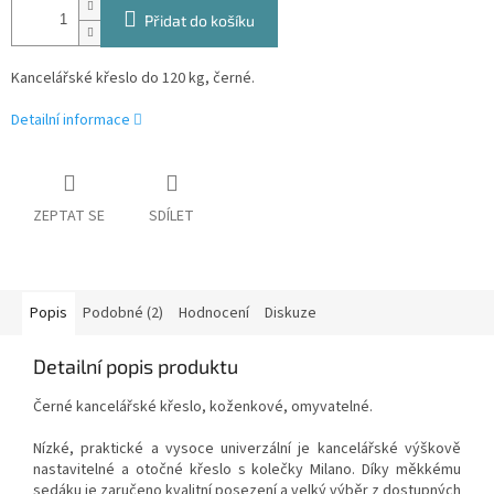
Přidat do košíku
Kancelářské křeslo do 120 kg, černé.
Detailní informace
ZEPTAT SE
SDÍLET
Popis
Podobné (2)
Hodnocení
Diskuze
Detailní popis produktu
Černé
kancelářské křeslo, koženkové, omyvatelné.
Nízké, praktické a vysoce univerzální je kancelářské výškově
nastavitelné a otočné křeslo s kolečky Milano. Díky měkkému
sedáku je zaručeno kvalitní posezení a velký výběr z dostupných