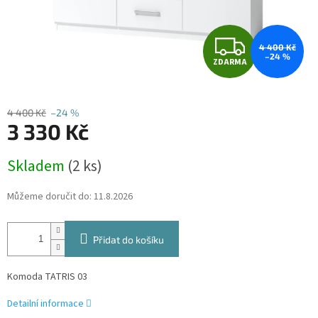
Z
4 400 Kč
–24 %
ZDARMA
D
A
4 400 Kč
–24 %
3 330 Kč
R
Měrná
M
Skladem
(2 ks)
cena:
A
Můžeme doručit do:
11.8.2026
Přidat do košíku
Komoda TATRIS 03
Detailní informace