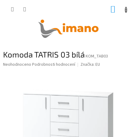
Přejít
NÁKUP
na
obsah
KOŠÍK
Komoda TATRIS 03 bílá
KOM_TAB03
Průměrné
Neohodnoceno
Podrobnosti hodnocení
Značka:
EU
hodnocení
produktu
je
0,0
z
5
hvězdiček.