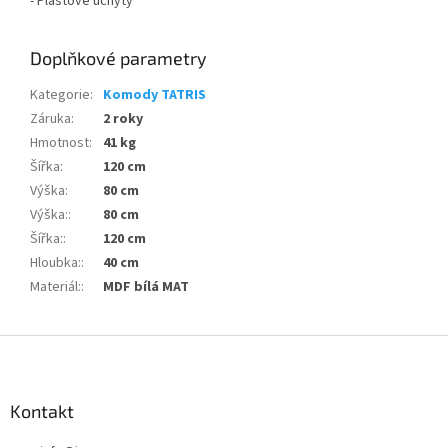
- Plastové úchyty
Doplňkové parametry
Kategorie
:
Komody TATRIS
Záruka
:
2 roky
Hmotnost
:
41 kg
Šířka
:
120 cm
Výška
:
80 cm
Výška:
:
80 cm
Šířka:
:
120 cm
Hloubka:
:
40 cm
Materiál:
:
MDF bílá MAT
Z
á
p
a
Kontakt
t