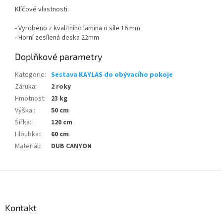
Klíčové vlastnosti:
- Vyrobeno z kvalitního lamina o síle 16 mm
- Horní zesílená deska 22mm
Doplňkové parametry
Kategorie
:
Sestava KAYLAS do obývacího pokoje
Záruka
:
2 roky
Hmotnost
:
23 kg
Výška:
:
50 cm
Šířka:
:
120 cm
Hloubka:
:
60 cm
Materiál:
:
DUB CANYON
Z
á
p
a
Kontakt
t