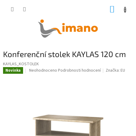
Přejít
NÁKUP
na
obsah
KOŠÍK
Konferenční stolek KAYLAS 120 cm
KAYLAS_KOSTOLEK
Průměrné
Neohodnoceno
Podrobnosti hodnocení
Značka:
EU
Novinka
hodnocení
produktu
je
0,0
z
5
hvězdiček.