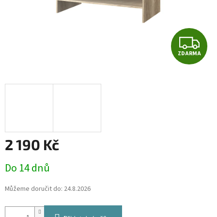
Z
ZDARMA
D
A
R
M
A
2 190 Kč
Měrná
Do 14 dnů
cena:
Můžeme doručit do:
24.8.2026