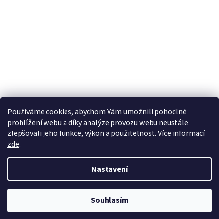
Používáme cookies, abychom Vám umožnili pohodlné
prohlížení webu a díky analýze provozu webu neustále
zlepšovali jeho funkce, výkon a použitelnost. Více informací
zde
.
Nastavení
Z důvodu velkého navýšení počtu objednávek se v současné době může
Souhlasím
dodací lhůta prodloužit až o 2 týdny. Děkujeme za pochopení.