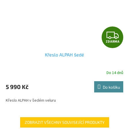
Z
ZDARMA
D
Křeslo ALPAH šedé
A
R
Do 14 dnů
M
5 990 Kč
Do košíku
A
Křeslo ALPAH v šedém veluru
ZOBRAZIT VŠECHNY SOUVISEJÍCÍ PRODUKTY