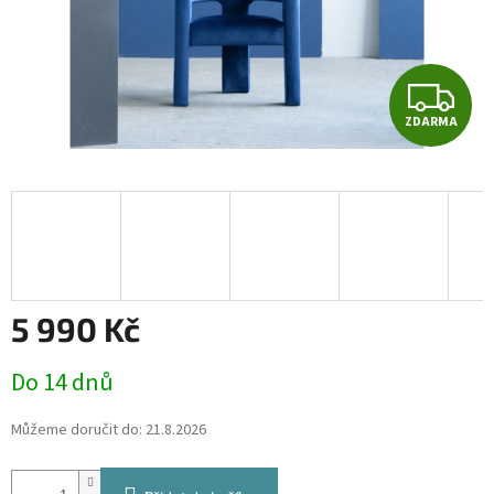
Z
ZDARMA
D
A
R
M
A
5 990 Kč
Měrná
Do 14 dnů
cena:
Můžeme doručit do:
21.8.2026