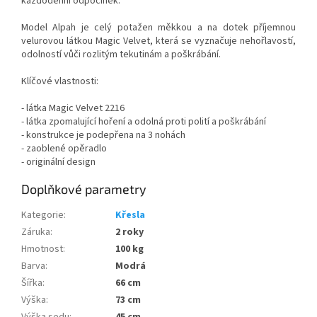
každodenní odpočinek.
Model Alpah je celý potažen měkkou a na dotek příjemnou
velurovou látkou Magic Velvet, která se vyznačuje nehořlavostí,
odolností vůči rozlitým tekutinám a poškrábání.
Klíčové vlastnosti:
- látka Magic Velvet 2216
- látka zpomalující hoření a odolná proti polití a poškrábání
- konstrukce je podepřena na 3 nohách
- zaoblené opěradlo
- originální design
Doplňkové parametry
Kategorie
:
Křesla
Záruka
:
2 roky
Hmotnost
:
100 kg
Barva
:
Modrá
Šířka
:
66 cm
Výška
:
73 cm