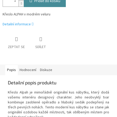
Přidat do košíku
Křeslo ALPAH v modrém veluru
Detailní informace
ZEPTAT SE
SDÍLET
Popis
Hodnocení
Diskuze
Detailní popis produktu
Křeslo Alpah je mimořádně originální kus nábytku, který dodá
vašemu interiéru designový charakter. Jeho neobvyklý tvar
kombinuje zaoblené opěradlo a hluboký sedák podepřený na
třech pevných nohách. Tento moderní kus nábytku se stane jak
originální ozdobou každé místnosti, tak oblíbeným místem pro