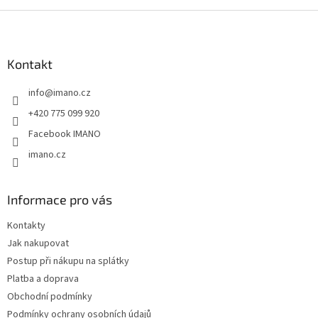
Z
á
p
a
Kontakt
t
info
@
imano.cz
í
+420 775 099 920
Facebook IMANO
imano.cz
Informace pro vás
Kontakty
Jak nakupovat
Postup při nákupu na splátky
Platba a doprava
Obchodní podmínky
Podmínky ochrany osobních údajů