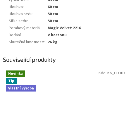
Výška sedu
:
45 cm
Hloubka
:
60 cm
Hloubka sedu
:
50 cm
Šířka sedu
:
50 cm
Potahový materiál
:
Magic Velvet 2216
Dodání
:
V kartonu
Skutečná hmotnost!
:
26 kg
Související produkty
Kód:
KA_CLO03
Novinka
Tip
Vlastní výroba