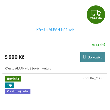
Z
ZDARMA
D
Křeslo ALPAH béžové
A
R
Do 14 dnů
M
5 990 Kč
Do košíku
A
Křeslo ALPAH v béžovém veluru
Kód:
KA_CLO81
Novinka
Tip
Vlastní výroba