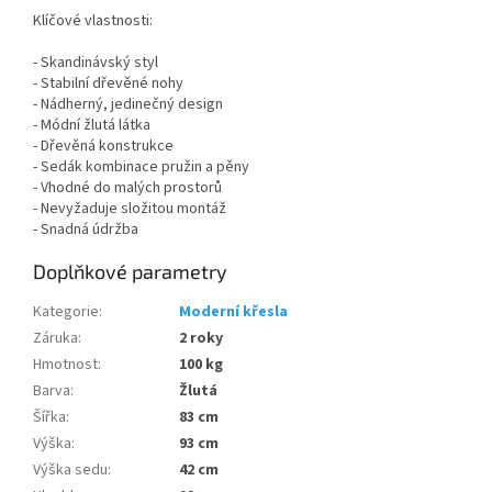
Klíčové vlastnosti:
- Skandinávský styl
- Stabilní dřevěné nohy
- Nádherný, jedinečný design
- Módní žlutá látka
- Dřevěná konstrukce
- Sedák kombinace pružin a pěny
- Vhodné do malých prostorů
- Nevyžaduje složitou montáž
- Snadná údržba
Doplňkové parametry
Kategorie
:
Moderní křesla
Záruka
:
2 roky
Hmotnost
:
100 kg
Barva
:
Žlutá
Šířka
:
83 cm
Výška
:
93 cm
Výška sedu
:
42 cm