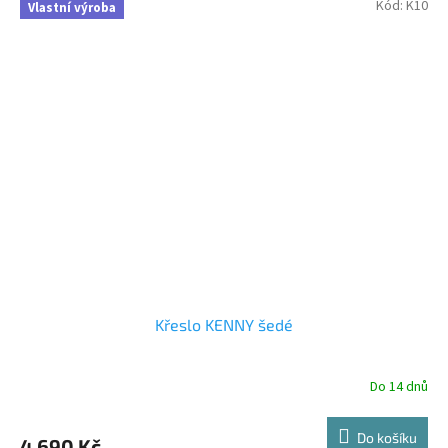
Kód:
K10
Vlastní výroba
Křeslo KENNY šedé
Do 14 dnů
Do košíku
4 690 Kč