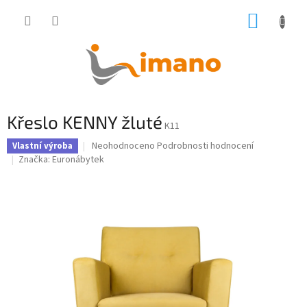
Přejít
NÁKUP
na
obsah
KOŠÍK
Křeslo KENNY žluté
K11
Průměrné
Neohodnoceno
Podrobnosti hodnocení
Vlastní výroba
hodnocení
Značka:
Euronábytek
produktu
je
0,0
z
5
hvězdiček.