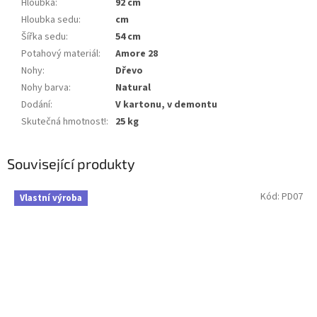
Hloubka
:
92 cm
Hloubka sedu
:
cm
Šířka sedu
:
54 cm
Potahový materiál
:
Amore 28
Nohy
:
Dřevo
Nohy barva
:
Natural
Dodání
:
V kartonu, v demontu
Skutečná hmotnost!
:
25 kg
Související produkty
Kód:
PD07
Vlastní výroba