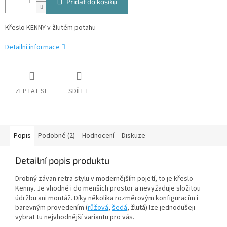
Přidat do košíku
Křeslo KENNY v žlutém potahu
Detailní informace
ZEPTAT SE
SDÍLET
Popis
Podobné (2)
Hodnocení
Diskuze
Detailní popis produktu
Drobný závan retra stylu v modernějším pojetí, to je křeslo
Kenny. Je vhodné i do menších prostor a nevyžaduje složitou
údržbu ani montáž. Díky několika rozměrovým konfiguracím i
barevným provedením (
růžová
,
šedá
,
žlutá
) lze jednodušeji
vybrat tu nejvhodnější variantu pro vás.