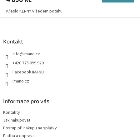
Křeslo KENNY v šedém potahu
Z
á
p
a
Kontakt
t
info
@
imano.cz
í
+420 775 099 920
Facebook IMANO
imano.cz
Informace pro vás
Kontakty
Jak nakupovat
Postup při nákupu na splátky
Platba a doprava