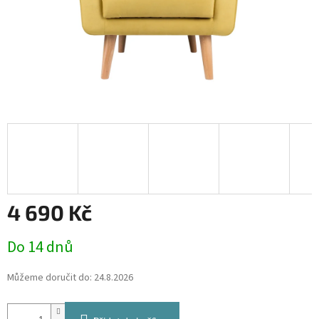
4 690 Kč
Měrná
Do 14 dnů
cena:
Můžeme doručit do:
24.8.2026