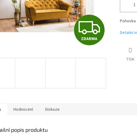
Z
Pohovka 
Detailní 
ZDARMA
D
TISK
A
R
M
s
Hodnocení
Diskuze
A
ailní popis produktu