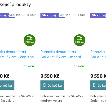
sející produkty
Kód:
PD_GALBLU59
Kód:
PD_GALBLU86
ní výroba
Vlastní výroba
Vlastní v
Z
Z
ZDARMA
D
ZDARMA
D
A
A
vka dvoumístná
Pohovka dvoumístná
Pohovka
R
R
Y 167 cm - červená
GALAXY 167 cm - modrá
GALAXY 1
M
M
A
A
Do 14 dnů
Do 14 dnů
0 Kč
9 590 Kč
9 590 
o košíku
Do košíku
Do ko
ka dvoumístná GALAXY v
Pohovka dvoumístná GALAXY v
Pohovka d
ném veluru
modrém veluru
šedém vel