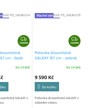
Kód:
PD_GALBLU14
Kód:
PD_GALBLU78
ýroba
Vlastní výroba
Z
Z
ZDARMA
D
ZDARMA
D
A
A
 dvoumístná
Pohovka dvoumístná
R
R
67 cm - šedá
GALAXY 167 cm - zelená
M
M
A
A
Do 14 dnů
Do 14 dnů
Kč
9 590 Kč
šíku
Do košíku
voumístná GALAXY v
Pohovka dvoumístná GALAXY v
uru
zeleném veluru