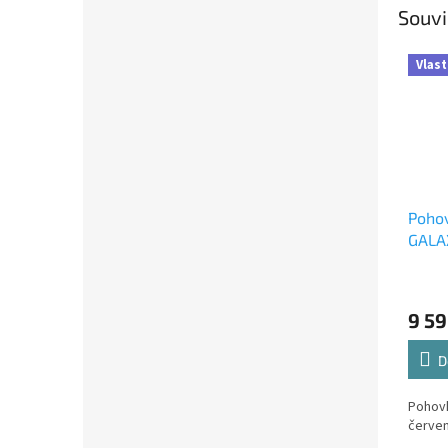
Souvi
Vlast
Poho
GALAX
9 59
D
Pohov
červe