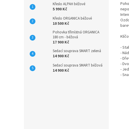
Poho
Křeslo ALPAH béžové
nepo
5 990 Kč
Inten
Křeslo ORGANICA béžové
Ozdo
10 500 Kč
bare
Pohovka třímístná ORGANICA
Klíčo
180 cm - béžová
17 900 Kč
- Sta
Sedací souprava SMART zelená
- Ná
14 900 Kč
- Dř
- Dv
Sedací souprava SMART béžová
- Je
14 900 Kč
- Sn