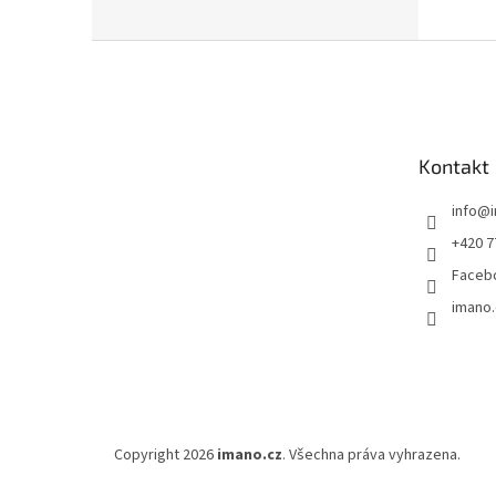
Z
á
p
a
t
Kontakt
í
info
@
+420 7
Faceb
imano.
Copyright 2026
imano.cz
. Všechna práva vyhrazena.