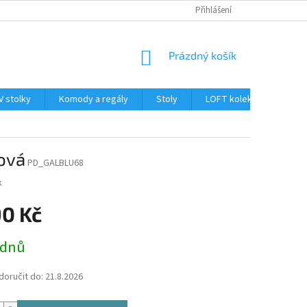
PLATBA A DOPRAVA
OBCHODNÍ PODMÍNKY
Přihlášení
PODMÍNKY OCHRAN
NÁKUPNÍ
Prázdný košík
KOŠÍK
V stolky
Komody a regály
Stoly
LOFT kolekce
Dop
ová
PD_GALBLU68
k
90 Kč
 dnů
oručit do:
21.8.2026