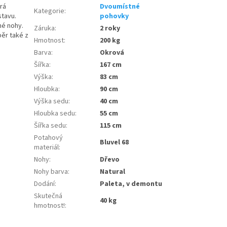
rá
Dvoumístné
Kategorie
:
stavu.
pohovky
né nohy.
Záruka
:
2 roky
běr také z
Hmotnost
:
200 kg
Barva
:
Okrová
Šířka
:
167 cm
Výška
:
83 cm
Hloubka
:
90 cm
Výška sedu
:
40 cm
Hloubka sedu
:
55 cm
Šířka sedu
:
115 cm
Potahový
Bluvel 68
materiál
:
Nohy
:
Dřevo
Nohy barva
:
Natural
Dodání
:
Paleta, v demontu
Skutečná
40 kg
hmotnost!
: