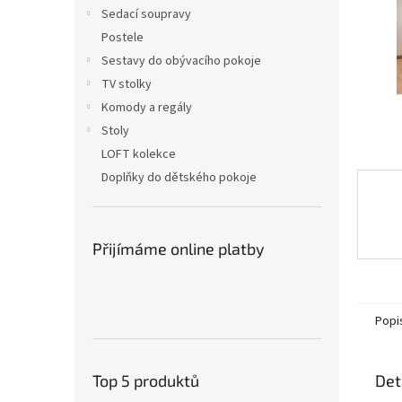
n
Sedací soupravy
e
Postele
l
Sestavy do obývacího pokoje
TV stolky
Komody a regály
Stoly
LOFT kolekce
Doplňky do dětského pokoje
Přijímáme online platby
Popi
Det
Top 5 produktů