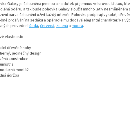
vka Galaxy je čalouněna jemnou a na dotek příjemnou velurovou látkou, kte
dléhá oděru, a tak bude pohovka Galaxy sloužit mnoho let v nezměněném 
zivní barva čalounění oživí každý interiér. Pohovku podpírají vysoké, dřevě
bné prošívání na sedáku a opěradle mu dodává elegantní charakter."
Na vý
vných provedení
šedá
,
červená
,
zelená
a
modrá
.
vé vlastnosti:
bilní dřevěné nohy
dherný, jedinečný design
evěná konstrukce
oumístná
dnoduchá montáž
adná údržba