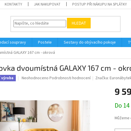
KONTAKTY
JAK NAKUPOVAT
POSTUP PŘI NÁKUPU NA SPLÁTKY
HLEDAT
edací soupravy
Postele
Sestavy do obývacího pokoje
T
místná GALAXY 167 cm - okrová
ovka dvoumístná GALAXY 167 cm - okr
Průměrné
Neohodnoceno
Podrobnosti hodnocení
Značka:
Euronábyte
í výroba
hodnocení
produktu
9 5
je
0,0
Měrná
Do 14
z
cena:
5
hvězdiček.
Můžeme d