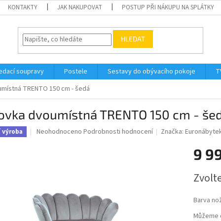
KONTAKTY
JAK NAKUPOVAT
POSTUP PŘI NÁKUPU NA SPLÁTKY
HLEDAT
edací soupravy
Postele
Sestavy do obývacího pokoje
T
místná TRENTO 150 cm - šedá
ovka dvoumístná TRENTO 150 cm - še
Průměrné
Neohodnoceno
Podrobnosti hodnocení
Značka:
Euronábyte
í výroba
hodnocení
produktu
9 9
je
0,0
Měrná
Zvolt
z
cena:
5
hvězdiček.
Barva no
Můžeme d