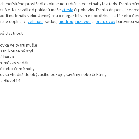
ch mořského prostředí evokuje netradiční sedací nábytek řady Trento přip
 mušle. Na rozdíl od pokladů moře
křesla
či pohovky Trento disponují neobv
ostí materiálu velur. Jemný retro elegantní vzhled podtrhují zlaté nebo če
nale doplňující
zelenou
, šedou,
modrou
,
růžovou
či
oranžovou
barevnou var
vé vlastnosti:
hovka ve tvaru mušle
kátní kouzelný styl
dá barva
lmi měkký sedák
até nebo černé nohy
hovka vhodná do obývacího pokoje, kavárny nebo čekárny
ka Bluvel 14