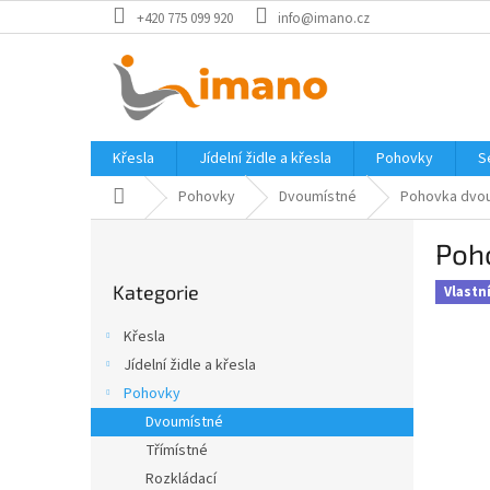
Přejít
+420 775 099 920
info@imano.cz
na
obsah
Křesla
Jídelní židle a křesla
Pohovky
S
Domů
Pohovky
Dvoumístné
Pohovka dvou
P
Poh
o
Přeskočit
s
Kategorie
kategorie
Vlastn
t
r
Křesla
a
Jídelní židle a křesla
n
Pohovky
n
í
Dvoumístné
p
Třímístné
a
Rozkládací