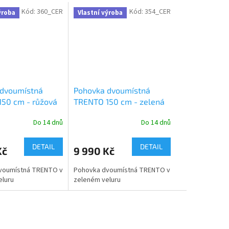
Kód:
360_CER
Kód:
354_CER
ýroba
Vlastní výroba
 dvoumístná
Pohovka dvoumístná
50 cm - růžová
TRENTO 150 cm - zelená
Do 14 dnů
Do 14 dnů
DETAIL
DETAIL
Kč
9 990 Kč
voumístná TRENTO v
Pohovka dvoumístná TRENTO v
eluru
zeleném veluru