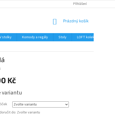
PLATBA A DOPRAVA
OBCHODNÍ PODMÍNKY
Přihlášení
PODMÍNKY OCHRAN
NÁKUPNÍ
Prázdný košík
KOŠÍK
V stolky
Komody a regály
Stoly
LOFT kolekce
Dop
dá
k
90 Kč
e variantu
žiček
oručit do:
Zvolte variantu