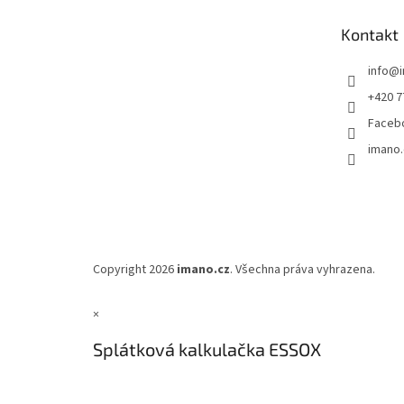
a
t
Kontakt
í
info
@
+420 7
Faceb
imano.
Copyright 2026
imano.cz
. Všechna práva vyhrazena.
×
Splátková kalkulačka ESSOX