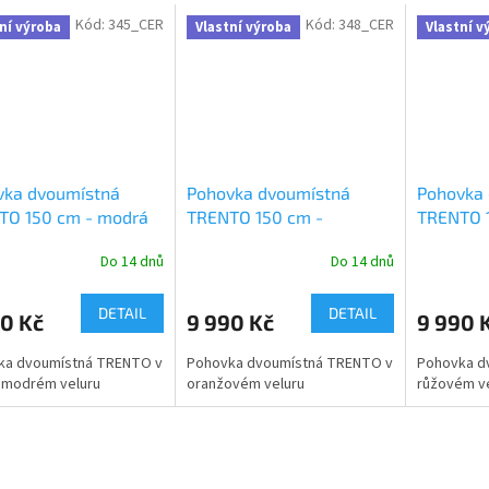
Kód:
345_CER
Kód:
348_CER
ní výroba
Vlastní výroba
Vlastní v
vka dvoumístná
Pohovka dvoumístná
Pohovka
TO 150 cm - modrá
TRENTO 150 cm -
TRENTO 1
oranžová
Do 14 dnů
Do 14 dnů
DETAIL
DETAIL
0 Kč
9 990 Kč
9 990 
ka dvoumístná TRENTO v
Pohovka dvoumístná TRENTO v
Pohovka d
 modrém veluru
oranžovém veluru
růžovém v