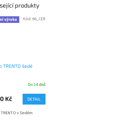
sející produkty
Kód:
66_CER
ní výroba
lo TRENTO šedé
Do 14 dnů
0 Kč
DETAIL
o TRENTO v šedém