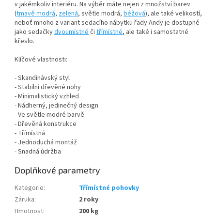
v jakémkoliv interiéru. Na výběr máte nejen z množství barev
(
tmavě modrá
,
zelená
, světle modrá,
béžová
), ale také velikostí,
neboť mnoho z variant sedacího nábytku řady Andy je dostupné
jako sedačky
dvoumístné
či
třímístné
, ale také i samostatné
křeslo.
Klíčové vlastnosti:
- Skandinávský styl
- Stabilní dřevěné nohy
- Minimalistický vzhled
- Nádherný, jedinečný design
- Ve světle modré barvě
- Dřevěná konstrukce
- Třímístná
- Jednoduchá montáž
- Snadná údržba
Doplňkové parametry
Kategorie
:
Třímístné pohovky
Záruka
:
2 roky
Hmotnost
:
200 kg