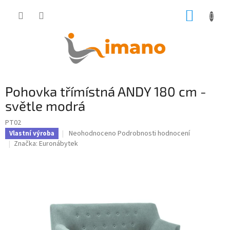
Přejít
NÁKUP
na
obsah
KOŠÍK
Pohovka třímístná ANDY 180 cm -
světle modrá
PT02
Průměrné
Neohodnoceno
Podrobnosti hodnocení
Vlastní výroba
hodnocení
Značka:
Euronábytek
produktu
je
0,0
z
5
hvězdiček.