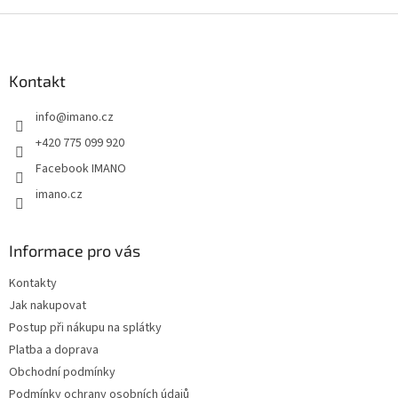
Z
á
p
a
Kontakt
t
info
@
imano.cz
í
+420 775 099 920
Facebook IMANO
imano.cz
Informace pro vás
Kontakty
Jak nakupovat
Postup při nákupu na splátky
Platba a doprava
Obchodní podmínky
Podmínky ochrany osobních údajů