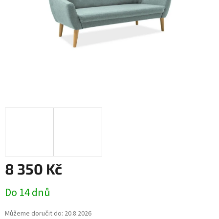
8 350 Kč
Měrná
Do 14 dnů
cena:
Můžeme doručit do:
20.8.2026