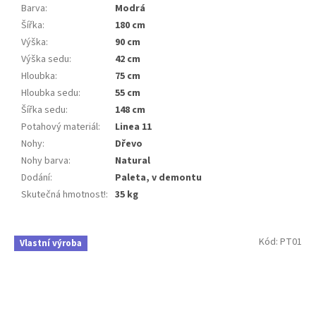
Barva
:
Modrá
Šířka
:
180 cm
Výška
:
90 cm
Výška sedu
:
42 cm
Hloubka
:
75 cm
Hloubka sedu
:
55 cm
Šířka sedu
:
148 cm
Potahový materiál
:
Linea 11
Nohy
:
Dřevo
Nohy barva
:
Natural
Dodání
:
Paleta, v demontu
Skutečná hmotnost!
:
35 kg
Kód:
PT01
Vlastní výroba