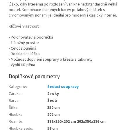
lůžko, díky kterému po rozložení vznikne nadstandardně velká
postel. Kombinace tlumených barev potahových látek s
chromovanými nohami je ideální pro moderní i klasický interiér.
Klíčové vlastnosti:
- Polohovatelná područka
- 1 úložný prostor
- Celočalouněná
- Rozklad na lůžko
- Možnost doplnění soupravy o křesla a taburety
- Výplň HR pěna
Doplňkové parametry
Kategorie
:
Sedací soupravy
Záruka
:
2 roky
Barva
:
Šedá
Šířka
:
350 cm
Hloubka
:
202 cm
Rozměr
:
186x350x202 cm 202x350x186 cm
Hloubka sedu
:
59 cm