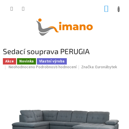
Přejít
NÁKUP
na
obsah
KOŠÍK
Sedací souprava PERUGIA
Akce
Novinka
Vlastní výroba
Průměrné
Neohodnoceno
Podrobnosti hodnocení
Značka:
Euronábytek
hodnocení
produktu
je
0,0
z
5
hvězdiček.