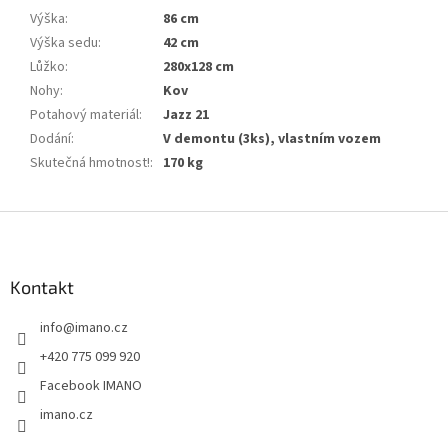
Výška
:
86 cm
Výška sedu
:
42 cm
Lůžko
:
280x128 cm
Nohy
:
Kov
Potahový materiál
:
Jazz 21
Dodání
:
V demontu (3ks), vlastním vozem
Skutečná hmotnost!
:
170 kg
Z
á
p
a
Kontakt
t
info
@
imano.cz
í
+420 775 099 920
Facebook IMANO
imano.cz