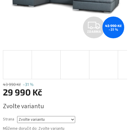
Z
43 990 Kč
–31 %
ZDARMA
D
A
R
M
A
43 990 Kč
–31 %
29 990 Kč
Měrná
Zvolte variantu
cena:
Strana
Můžeme doručit do:
Zvolte variantu