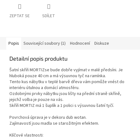
ZEPTAT SE
SDÍLET
Popis
Související soubory (1)
Hodnocení
Diskuze
Detailní popis produktu
Šatní skříň MORTIZ
se bude dobře vyjímat v malé předsíni. Je
hluboká pouze 40 cm a má výsuvnou tyč na ramínka.
Tento kus nábytku v teplé barvě dřeva vám pomůže vnést do
interiéru útulnou a domácí atmosféru.
Ozdobnými prvky nábytku jsou lišty na přední straně skříně,
jejichž volba je pouze na vás.
Skříň MORTIZ má 1 šuplík a 1 polici s výsuvnou šatní tyčí.
Povrchová úprava je v dekoru dub wotan.
Zajímavostí jsou madla se starožitným efektem.
Klíčové vlastnosti: