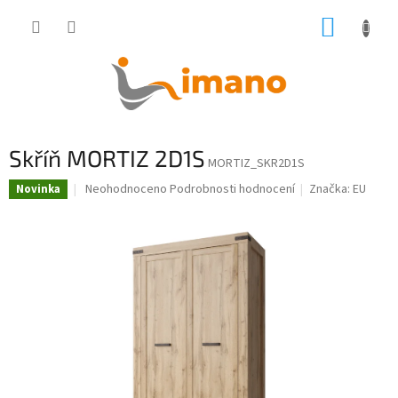
Přejít
NÁKUP
na
obsah
KOŠÍK
Skříň MORTIZ 2D1S
MORTIZ_SKR2D1S
Průměrné
Neohodnoceno
Podrobnosti hodnocení
Značka:
EU
Novinka
hodnocení
produktu
je
0,0
z
5
hvězdiček.