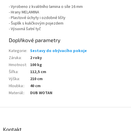
- Vyrobeno z kvalitního lamina o síle 16 mm
- Hrany MELAMINA
- Plastové úchyty i ozdobné lišty
- Šuplík s kuličkovým pojezdem
- Výsuvná šatní tyč
Doplňkové parametry
Kategorie
:
Sestavy do obývacího pokoje
Záruka
:
2 roky
Hmotnost
:
100 kg
Šířka
:
112,5 cm
Výška
:
210 cm
Hloubka:
:
40 cm
Materiál:
:
DUB WOTAN
Z
á
p
a
Kontakt