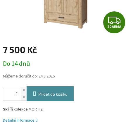
Z
ZDARMA
D
A
7 500 Kč
R
Měrná
Do 14 dnů
cena:
M
Můžeme doručit do:
24.8.2026
A
Přidat do košíku
Skříň
kolekce MORTIZ
Detailní informace