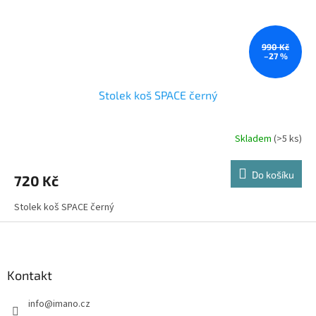
990 Kč
–27 %
Stolek koš SPACE černý
Skladem
(>5 ks)
Do košíku
720 Kč
Stolek koš SPACE černý
Z
á
p
a
Kontakt
t
info
@
imano.cz
í