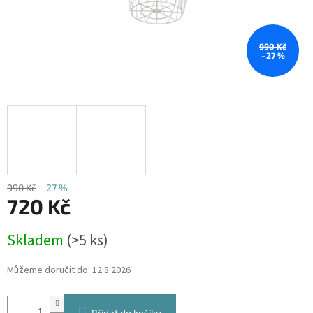
990 Kč
–27 %
990 Kč
–27 %
720 Kč
Měrná
Skladem
(>5 ks)
cena:
Můžeme doručit do:
12.8.2026
Přidat do košíku