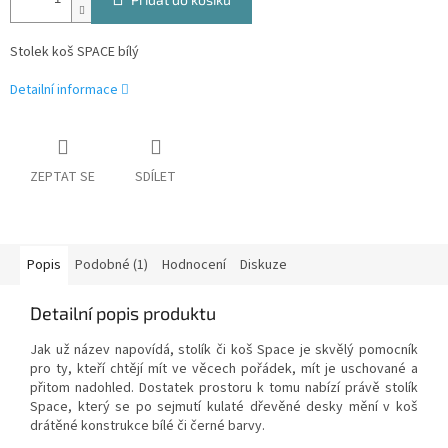
Stolek koš SPACE bílý
Detailní informace
ZEPTAT SE
SDÍLET
Popis
Podobné (1)
Hodnocení
Diskuze
Detailní popis produktu
Jak už název napovídá, stolík či koš Space je skvělý pomocník
pro ty, kteří chtějí mít ve věcech pořádek, mít je uschované a
přitom nadohled. Dostatek prostoru k tomu nabízí právě stolík
Space, který se po sejmutí kulaté dřevěné desky mění v koš
drátěné konstrukce bílé či černé barvy.