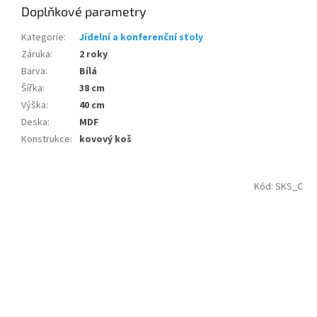
Doplňkové parametry
Kategorie
:
Jídelní a konferenční stoly
Záruka
:
2 roky
Barva
:
Bílá
Šířka
:
38 cm
Výška
:
40 cm
Deska
:
MDF
Konstrukce
:
kovový koš
Kód:
SKS_C