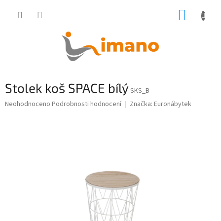
Přejít
NÁKUP
na
obsah
KOŠÍK
Stolek koš SPACE bílý
SKS_B
Průměrné
Neohodnoceno
Podrobnosti hodnocení
Značka:
Euronábytek
hodnocení
produktu
je
0,0
z
5
hvězdiček.