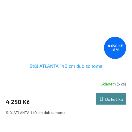
4 650 Kč
–8 %
Stůl ATLANTA 140 cm dub sonoma
Skladem
(5 ks)
Do košíku
4 250 Kč
Stůl ATLANTA 140 cm dub sonoma
Z
á