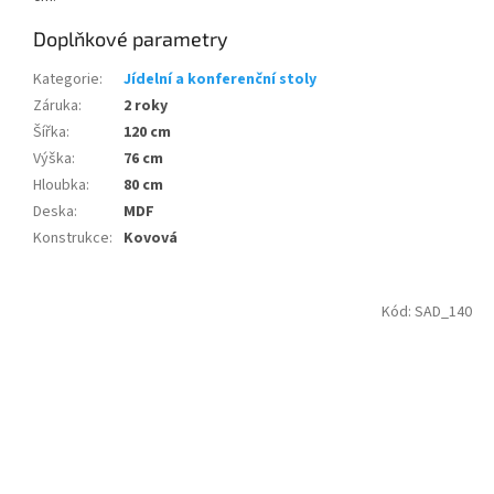
Doplňkové parametry
Kategorie
:
Jídelní a konferenční stoly
Záruka
:
2 roky
Šířka
:
120 cm
Výška
:
76 cm
Hloubka
:
80 cm
Deska
:
MDF
Konstrukce
:
Kovová
Kód:
SAD_140