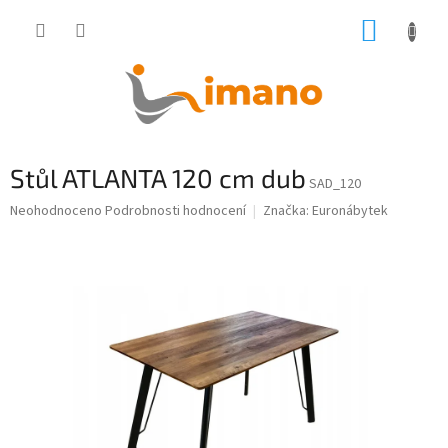
Přejít
NÁKUP
na
obsah
KOŠÍK
Stůl ATLANTA 120 cm dub
SAD_120
Průměrné
Neohodnoceno
Podrobnosti hodnocení
Značka:
Euronábytek
hodnocení
produktu
je
0,0
z
5
hvězdiček.