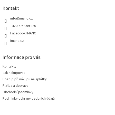
p
a
Kontakt
t
info
@
imano.cz
í
+420 775 099 920
Facebook IMANO
imano.cz
Informace pro vás
Kontakty
Jak nakupovat
Postup při nákupu na splátky
Platba a doprava
Obchodní podmínky
Podmínky ochrany osobních údajů