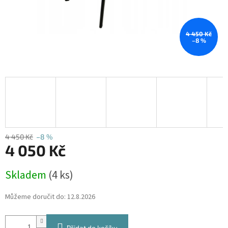
4 450 Kč
–8 %
4 450 Kč
–8 %
4 050 Kč
Měrná
Skladem
(4 ks)
cena:
Můžeme doručit do:
12.8.2026
Přidat do košíku