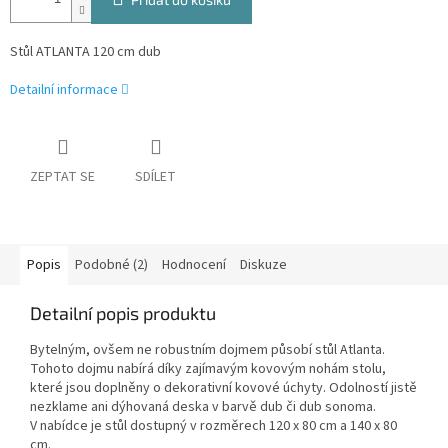
Stůl ATLANTA 120 cm dub
Detailní informace
ZEPTAT SE
SDÍLET
Popis
Podobné (2)
Hodnocení
Diskuze
Detailní popis produktu
Bytelným, ovšem ne robustním dojmem působí stůl Atlanta.
Tohoto dojmu nabírá díky zajímavým kovovým nohám stolu,
které jsou doplněny o dekorativní kovové úchyty. Odolností jistě
nezklame ani dýhovaná deska v barvě dub či dub sonoma.
V nabídce je stůl dostupný v rozměrech 120 x 80 cm a 140 x 80
cm.