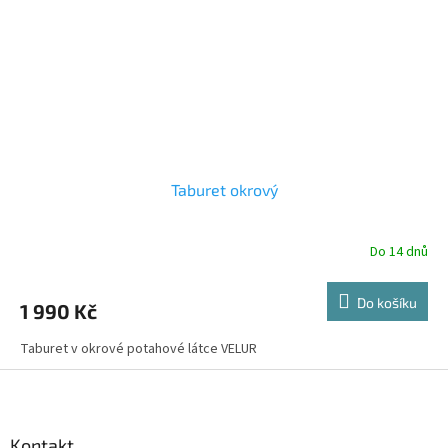
Taburet okrový
Do 14 dnů
Do košíku
1 990 Kč
Taburet v okrové potahové látce VELUR
Z
á
p
a
Kontakt