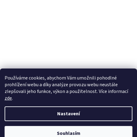
Používáme cookies, abychom Vám umožnili pohodlné
prohlížení webu a díky analýze provozu webu neustále
zlepšovali jeho funkce, výkon a použitelnost. Více informací
zde
.
Nastavení
Z důvodu velkého navýšení počtu objednávek se v současné době může
Souhlasím