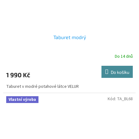
Taburet modrý
Do 14 dnů
Do košíku
1 990 Kč
Taburet v modré potahové látce VELUR
Kód:
TA_BL68
Vlastní výroba