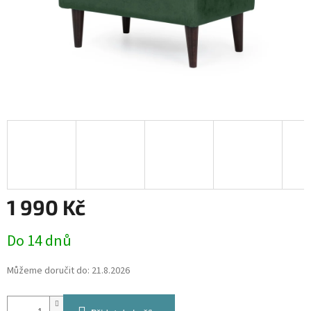
1 990 Kč
Měrná
Do 14 dnů
cena:
Můžeme doručit do:
21.8.2026