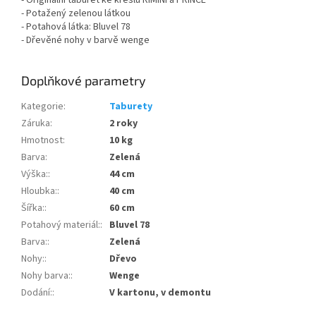
- Originální taburet ke křeslu RIMINI a PRINCE
- Potažený zelenou látkou
- Potahová látka: Bluvel 78
- Dřevěné nohy v barvě wenge
Doplňkové parametry
Kategorie
:
Taburety
Záruka
:
2 roky
Hmotnost
:
10 kg
Barva
:
Zelená
Výška:
:
44 cm
Hloubka:
:
40 cm
Šířka:
:
60 cm
Potahový materiál:
:
Bluvel 78
Barva:
:
Zelená
Nohy:
:
Dřevo
Nohy barva:
:
Wenge
Dodání:
:
V kartonu, v demontu