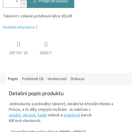
Přidat do košíku
Taburet v zelené potahové látce VELUR
Detailní informace
ZEPTAT SE
SDÍLET
Popis
Podobné (4)
Hodnocení
Diskuze
Detailní popis produktu
Jednoduchý a pohodlný taburet, ideální ke křeslům Rimini a
Prince, a to díky stejným nožkám. Je nabízen v
modré
,
okrové
,
šedé
zelené
a
oranžové
barvě.
Klíčové vlastnosti: