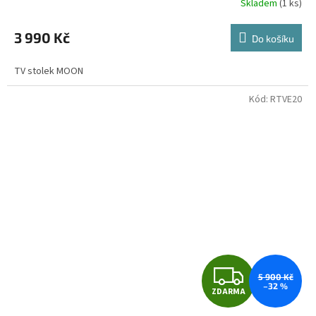
Skladem
(1 ks)
M
3 990 Kč
Do košíku
A
TV stolek MOON
Kód:
RTVE20
Z
5 900 Kč
–32 %
ZDARMA
D