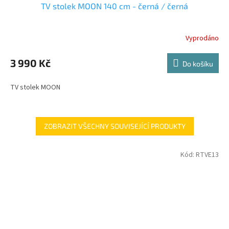
TV stolek MOON 140 cm - černá / černá
A
R
Vyprodáno
M
3 990 Kč
Do košíku
A
TV stolek MOON
ZOBRAZIT VŠECHNY SOUVISEJÍCÍ PRODUKTY
Kód:
RTVE13