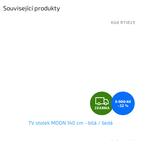
Související produkty
Kód:
RTVE19
Z
5 900 Kč
–32 %
ZDARMA
D
TV stolek MOON 140 cm - bílá / šedá
A
R