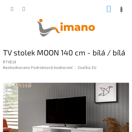
Přejít
NÁKUP
na
obsah
KOŠÍK
TV stolek MOON 140 cm - bílá / bílá
RTVE18
Průměrné
Neohodnoceno
Podrobnosti hodnocení
Značka:
EU
hodnocení
produktu
je
0,0
z
5
hvězdiček.