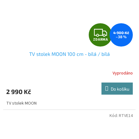
Z
4 900 Kč
–38 %
ZDARMA
D
TV stolek MOON 100 cm - bílá / bílá
A
R
Vyprodáno
M
Do košíku
2 990 Kč
A
TV stolek MOON
Kód:
RTVE14