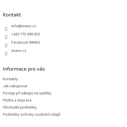
á
p
a
Kontakt
t
info
@
imano.cz
í
+420 775 099 920
Facebook IMANO
imano.cz
Informace pro vás
Kontakty
Jak nakupovat
Postup při nákupu na splátky
Platba a doprava
Obchodní podmínky
Podmínky ochrany osobních údajů