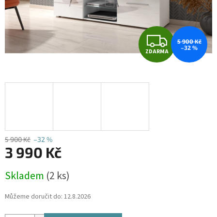
Z
5 900 Kč
–32 %
ZDARMA
D
A
R
M
A
5 900 Kč
–32 %
3 990 Kč
Měrná
Skladem
(2 ks)
cena:
Můžeme doručit do:
12.8.2026