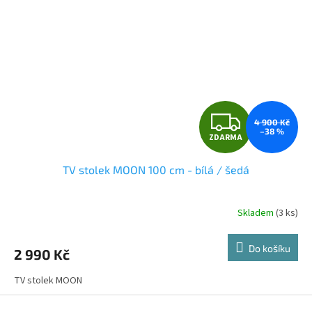
Z
4 900 Kč
–38 %
ZDARMA
D
TV stolek MOON 100 cm - bílá / šedá
A
R
Skladem
(3 ks)
M
Do košíku
2 990 Kč
A
TV stolek MOON
Z