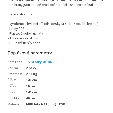
prostornou skříňku s dvířky a úložným prostorem děleným policí.
ABS hrany jsou odolné proti poškrábání a snadno se čistí.
Klíčové vlastnosti:
- Vyrobeno z kvalitní přírodní desky MDF (bez použití lepidel)
- Hrany ABS
- Plastové nohy i úchyty
- Tvrzené sklo 4 mm
- LED osvětlení v ceně
Doplňkové parametry
Kategorie
:
TV stolky MOON
Záruka
:
2 roky
Hmotnost
:
27.6 kg
Šířka
:
140 cm
Výška:
:
36 cm
Šířka:
:
140 cm
Hloubka:
:
40 cm
Materiál:
:
MDF bílá MAT / bílý LESK