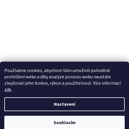
Používáme cookies, abychom Vám umožnili pohodlné
prohlížení webu a díky analýze provozu webu neustále
zlepšovali jeho funkce, výkon a použitelnost. Více informací
zde
.
Nastavení
Z důvodu velkého navýšení počtu objednávek se v současné době může
Souhlasím
dodací lhůta prodloužit až o 2 týdny. Děkujeme za pochopení.