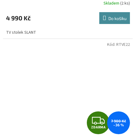
R
Skladem
(2 ks)
M
4 990 Kč
Do košíku
A
TV stolek SLANT
Kód:
RTVE22
Z
7 900 Kč
–36 %
ZDARMA
D