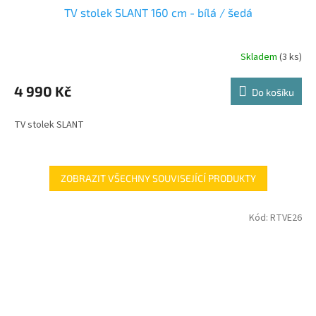
TV stolek SLANT 160 cm - bílá / šedá
A
R
Skladem
(3 ks)
M
4 990 Kč
Do košíku
A
TV stolek SLANT
ZOBRAZIT VŠECHNY SOUVISEJÍCÍ PRODUKTY
Kód:
RTVE26