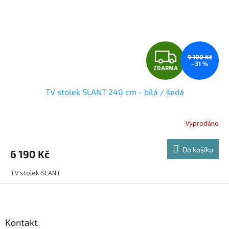
Z
9 100 Kč
–31 %
ZDARMA
D
TV stolek SLANT 240 cm - bílá / šedá
A
R
Vyprodáno
M
Do košíku
6 190 Kč
A
TV stolek SLANT
Z
á
p
a
Kontakt