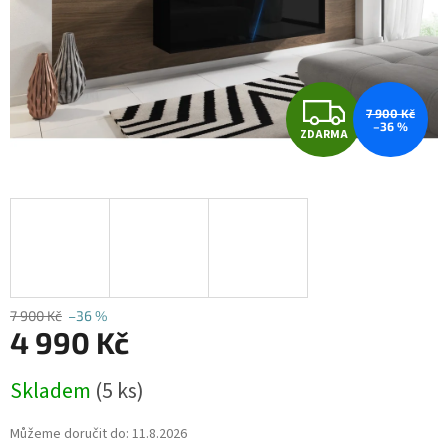
Z
7 900 Kč
–36 %
ZDARMA
D
A
R
M
A
7 900 Kč
–36 %
4 990 Kč
Měrná
Skladem
(5 ks)
cena:
Můžeme doručit do:
11.8.2026