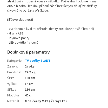
atraktivní a moderní kousek nábytku. Poškrábání odolné hrany
ABS s hladkou lesklou přední částí bez úchytu dělají ze skříňky i
šikovného parťáka při úklidu.
Klíčové vlastnosti:
- Vyrobeno z kvalitní přírodní desky MDF (bez použití lepidel)
- Hrany ABS
- Plynové panty
- LED osvětlení v ceně
Doplňkové parametry
Kategorie
:
TV stolky SLANT
Záruka
:
2 roky
Hmotnost
:
27.7 kg
Šířka
:
160 cm
Výška:
:
34 cm
Šířka:
:
160 cm
Hloubka:
:
40 cm
Materiál:
:
MDF černý MAT / černý LESK