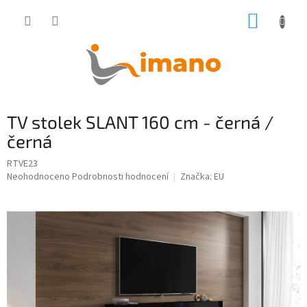
Přejít
NÁKUP
na
obsah
KOŠÍK
TV stolek SLANT 160 cm - černá /
černá
RTVE23
Průměrné
Neohodnoceno
Podrobnosti hodnocení
Značka:
EU
hodnocení
produktu
je
0,0
z
5
hvězdiček.