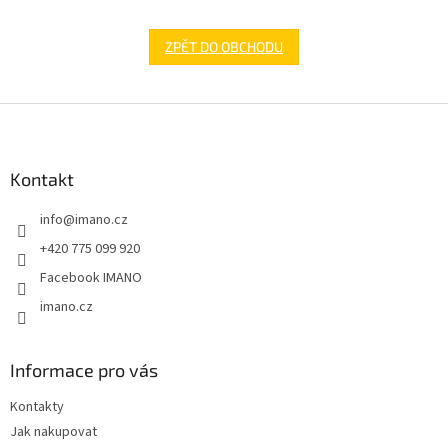
ZPĚT DO OBCHODU
Z
á
p
a
Kontakt
t
info
@
imano.cz
í
+420 775 099 920
Facebook IMANO
imano.cz
Informace pro vás
Kontakty
Jak nakupovat