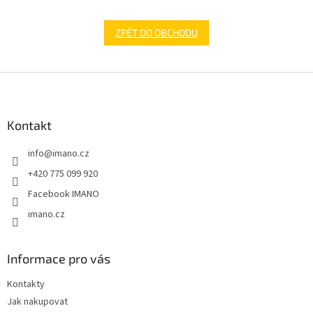
ZPĚT DO OBCHODU
Z
á
p
a
Kontakt
t
info
@
imano.cz
í
+420 775 099 920
Facebook IMANO
imano.cz
Informace pro vás
Kontakty
Jak nakupovat