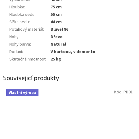
Hloubka
:
75 cm
Hloubka sedu
:
55 cm
Šířka sedu
:
44 cm
Potahový materiál
:
Bluvel 86
Nohy
:
Dřevo
Nohy barva
:
Natural
Dodání
:
V kartonu, v demontu
Skutečná hmotnost!
:
25 kg
Související produkty
Kód:
PD01
Vlastní výroba