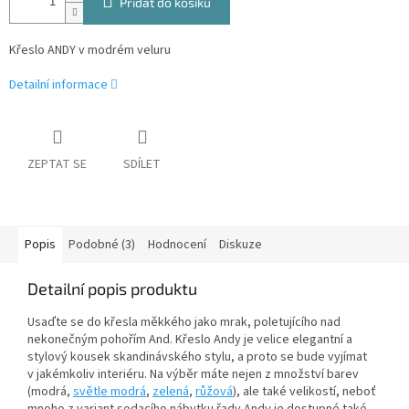
Přidat do košíku
Křeslo ANDY v modrém veluru
Detailní informace
ZEPTAT SE
SDÍLET
Popis
Podobné (3)
Hodnocení
Diskuze
Detailní popis produktu
Usaďte se do křesla měkkého jako mrak, poletujícího nad
nekonečným pohořím And. Křeslo Andy je velice elegantní a
stylový kousek skandinávského stylu, a proto se bude vyjímat
v jakémkoliv interiéru. Na výběr máte nejen z množství barev
(modrá,
světle modrá
,
zelená
,
růžová
), ale také velikostí, neboť