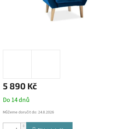
5 890 Kč
Měrná
Do 14 dnů
cena:
Můžeme doručit do:
24.8.2026