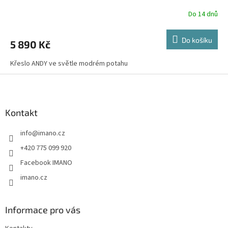
Do 14 dnů
Do košíku
5 890 Kč
Křeslo ANDY ve světle modrém potahu
Z
á
p
a
Kontakt
t
info
@
imano.cz
í
+420 775 099 920
Facebook IMANO
imano.cz
Informace pro vás