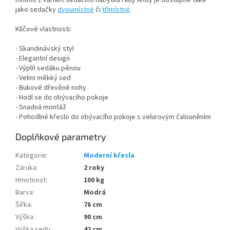
mnoho z variant sedacího nábytku řady Andy je dostupné také
jako sedačky
dvoumístné
či
třímístné
.
Klíčové vlastnosti:
- Skandinávský styl
- Elegantní design
- Výplň sedáku pěnou
- Velmi měkký sed
- Bukové dřevěné nohy
- Hodí se do obývacího pokoje
- Snadná montáž
- Pohodlné křeslo do obývacího pokoje s velurovým čalouněním
Doplňkové parametry
Kategorie
:
Moderní křesla
Záruka
:
2 roky
Hmotnost
:
100 kg
Barva
:
Modrá
Šířka
:
76 cm
Výška
:
90 cm
Výška sedu
:
42 cm