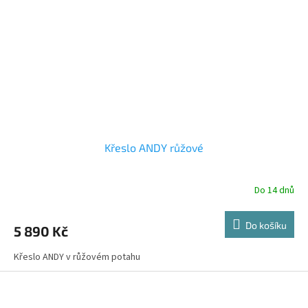
Křeslo ANDY růžové
Do 14 dnů
Do košíku
5 890 Kč
Křeslo ANDY v růžovém potahu
Z
á
p