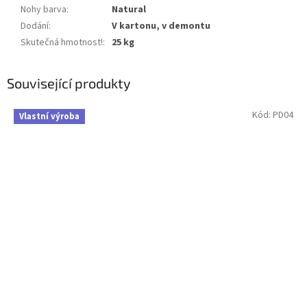
Nohy barva
:
Natural
Dodání
:
V kartonu, v demontu
Skutečná hmotnost!
:
25 kg
Související produkty
Kód:
PD04
Vlastní výroba