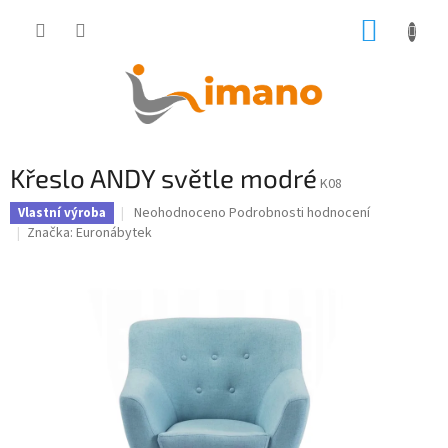
Přejít
NÁKUP
na
obsah
KOŠÍK
Křeslo ANDY světle modré
K08
Průměrné
Neohodnoceno
Podrobnosti hodnocení
Vlastní výroba
hodnocení
Značka:
Euronábytek
produktu
je
0,0
z
5
hvězdiček.