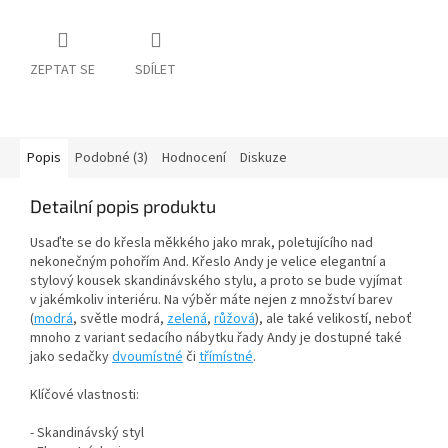
ZEPTAT SE
SDÍLET
Popis
Podobné (3)
Hodnocení
Diskuze
Detailní popis produktu
Usaďte se do křesla měkkého jako mrak, poletujícího nad
nekonečným pohořím And. Křeslo Andy je velice elegantní a
stylový kousek skandinávského stylu, a proto se bude vyjímat
v jakémkoliv interiéru. Na výběr máte nejen z množství barev
(
modrá
,
světle modrá
,
zelená
,
růžová
), ale také velikostí, neboť
mnoho z variant sedacího nábytku řady Andy je dostupné také
jako sedačky
dvoumístné
či
třímístné
.
Klíčové vlastnosti:
- Skandinávský styl