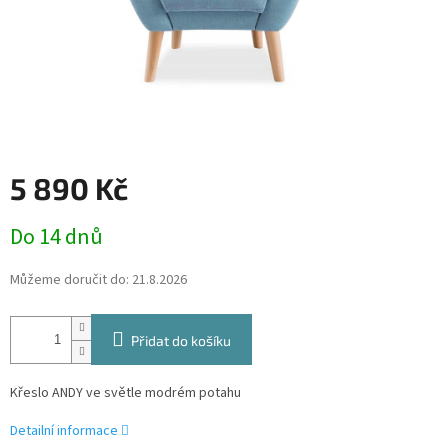
5 890 Kč
Měrná
Do 14 dnů
cena:
Můžeme doručit do:
21.8.2026
Přidat do košíku
Křeslo ANDY ve světle modrém potahu
Detailní informace