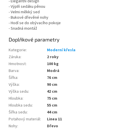
- Elegantní design
- Výplň sedáku pěnou
- Velmi měkký sed
- Bukové dřevěné nohy
- Hodí se do obývacího pokoje
- Snadná montáž
Doplňkové parametry
Kategorie
:
Moderní křesla
Záruka
:
2 roky
Hmotnost
:
100 kg
Barva
:
Modrá
Šířka
:
76 cm
Výška
:
90 cm
Výška sedu
:
42 cm
Hloubka
:
75 cm
Hloubka sedu
:
55 cm
Šířka sedu
:
44 cm
Potahový materiál
:
Linea 11
Nohy
:
Dřevo