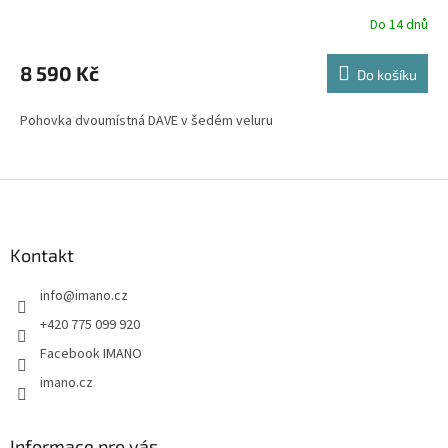
Do 14 dnů
8 590 Kč
Do košíku
Pohovka dvoumístná DAVE v šedém veluru
Z
á
p
a
Kontakt
t
info
@
imano.cz
í
+420 775 099 920
Facebook IMANO
imano.cz
Informace pro vás