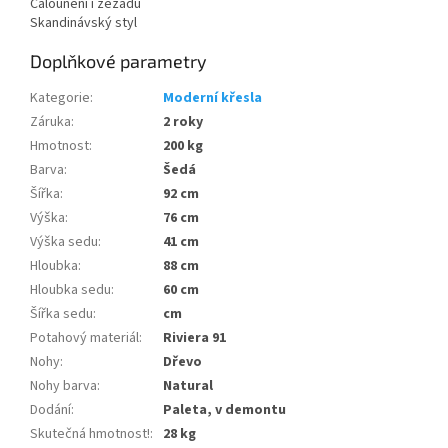
Čalounění i zezadu
Skandinávský styl
Doplňkové parametry
Kategorie
:
Moderní křesla
Záruka
:
2 roky
Hmotnost
:
200 kg
Barva
:
Šedá
Šířka
:
92 cm
Výška
:
76 cm
Výška sedu
:
41 cm
Hloubka
:
88 cm
Hloubka sedu
:
60 cm
Šířka sedu
:
cm
Potahový materiál
:
Riviera 91
Nohy
:
Dřevo
Nohy barva
:
Natural
Dodání
:
Paleta, v demontu
Skutečná hmotnost!
:
28 kg