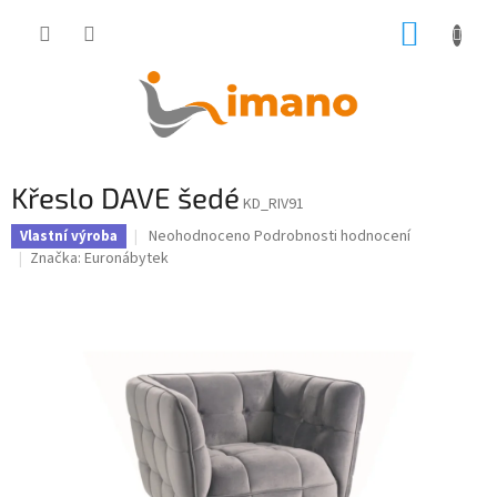
Přejít
NÁKUP
na
obsah
KOŠÍK
Křeslo DAVE šedé
KD_RIV91
Průměrné
Neohodnoceno
Podrobnosti hodnocení
Vlastní výroba
hodnocení
Značka:
Euronábytek
produktu
je
0,0
z
5
hvězdiček.