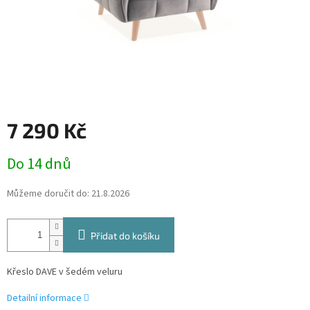
7 290 Kč
Měrná
Do 14 dnů
cena:
Můžeme doručit do:
21.8.2026
Přidat do košíku
Křeslo DAVE v šedém veluru
Detailní informace