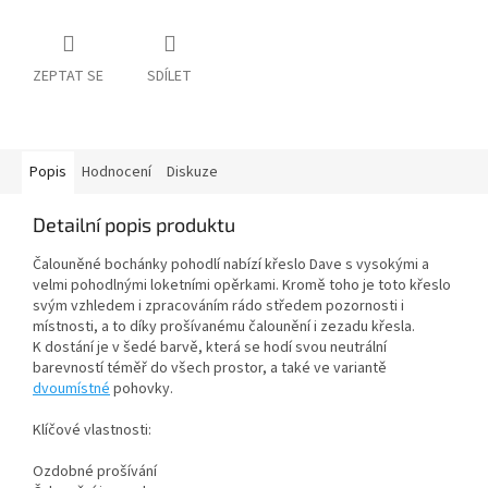
ZEPTAT SE
SDÍLET
Popis
Hodnocení
Diskuze
Detailní popis produktu
Čalouněné bochánky pohodlí nabízí křeslo Dave s vysokými a
velmi pohodlnými loketními opěrkami. Kromě toho je toto křeslo
svým vzhledem i zpracováním rádo středem pozornosti i
místnosti, a to díky prošívanému čalounění i zezadu křesla.
K dostání je v šedé barvě, která se hodí svou neutrální
barevností téměř do všech prostor, a také ve variantě
dvoumístné
pohovky.
Klíčové vlastnosti:
Ozdobné prošívání