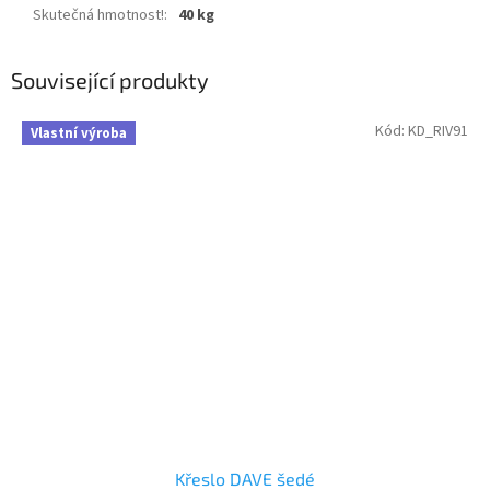
Skutečná hmotnost!
:
40 kg
Související produkty
Kód:
KD_RIV91
Vlastní výroba
Křeslo DAVE šedé