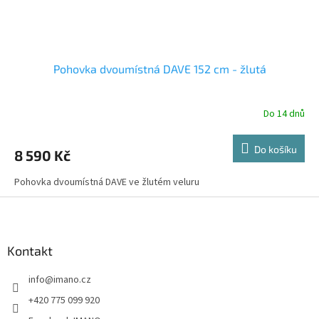
Pohovka dvoumístná DAVE 152 cm - žlutá
Do 14 dnů
Do košíku
8 590 Kč
Pohovka dvoumístná DAVE ve žlutém veluru
Z
á
p
a
Kontakt
t
info
@
imano.cz
í
+420 775 099 920