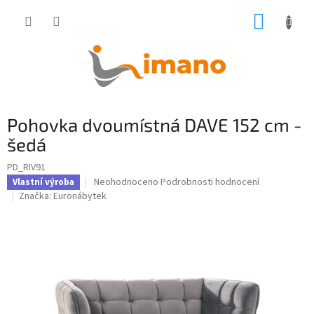
Přejít
NÁKUP
na
obsah
KOŠÍK
Pohovka dvoumístná DAVE 152 cm -
šedá
PD_RIV91
Průměrné
Neohodnoceno
Podrobnosti hodnocení
Vlastní výroba
hodnocení
Značka:
Euronábytek
produktu
je
0,0
z
5
hvězdiček.