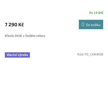
Do 14 dnů
7 290 Kč
Do košíku
Křeslo DAVE v šedém veluru
Kód:
PD_CAM4508
Vlastní výroba