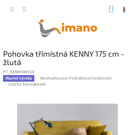
Přejít
NÁKUP
na
obsah
KOŠÍK
Pohovka třímístná KENNY 175 cm -
žlutá
PT_KENNYAMO28
Průměrné
Neohodnoceno
Podrobnosti hodnocení
Vlastní výroba
hodnocení
Značka:
Euronábytek
produktu
je
0,0
z
5
hvězdiček.