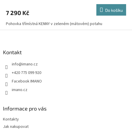
Do košíku
7 290 Kč
Pohovka třímístná KENNY v zeleném (mátovém) potahu
Z
á
p
a
Kontakt
t
info
@
imano.cz
í
+420 775 099 920
Facebook IMANO
imano.cz
Informace pro vás
Kontakty
Jak nakupovat