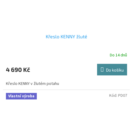
Křeslo KENNY žluté
Do 14 dnů
4 690 Kč
Do košíku
Křeslo KENNY v žlutém potahu
Kód:
PD07
Vlastní výroba