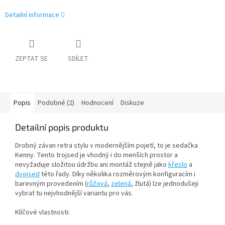
Detailní informace
ZEPTAT SE
SDÍLET
Popis
Podobné (2)
Hodnocení
Diskuze
Detailní popis produktu
Drobný závan retra stylu v modernějším pojetí, to je sedačka
Kenny. Tento trojsed je vhodný i do menších prostor a
nevyžaduje složitou údržbu ani montáž stejně jako
křeslo
a
dvojsed
této řady. Díky několika rozměrovým konfiguracím i
barevným provedením (
růžová
,
zelená
, žlutá) lze jednodušeji
vybrat tu nejvhodnější variantu pro vás.
Klíčové vlastnosti: