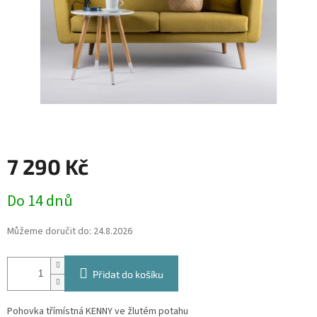
7 290 Kč
Měrná
Do 14 dnů
cena:
Můžeme doručit do:
24.8.2026
Přidat do košíku
Pohovka třímístná KENNY ve žlutém potahu