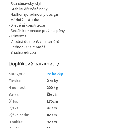
- Skandinávský styl
- Stabilní dřevěné nohy
- Nádherný, jedinečný design
-
Módní žlutá látka
- Dřevěná konstrukce
- Sedák kombinace pružin a pěny
- Třímístná
- Vhodná do menších interiérů
- Jednoduchá montáž
- Snadná údržba
Doplňkové parametry
Kategorie
:
Pohovky
Záruka
:
2 roky
Hmotnost
:
200 kg
Barva
:
Žlutá
Šířka
:
175cm
Výška
:
93 cm
Výška sedu
:
42 cm
Hloubka
:
92 cm