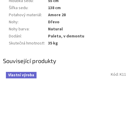
Hloubka sedu
:
55 cm
Šířka sedu
:
138 cm
Potahový materiál
:
Amore 28
Nohy
:
Dřevo
Nohy barva
:
Natural
Dodání
:
Paleta, v demontu
Skutečná hmotnost!
:
35 kg
Související produkty
Kód:
K11
Vlastní výroba