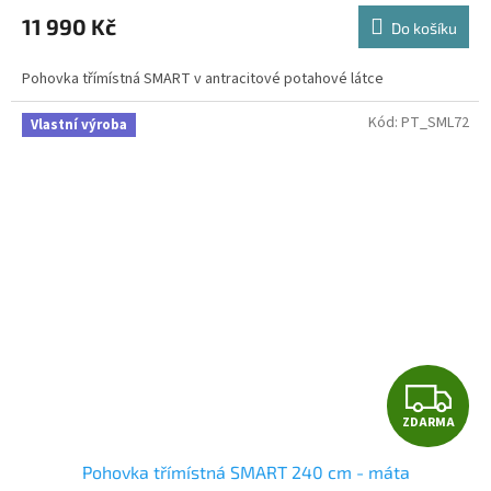
M
11 990 Kč
Do košíku
A
Pohovka třímístná SMART v antracitové potahové látce
Kód:
PT_SML72
Vlastní výroba
Z
ZDARMA
D
Pohovka třímístná SMART 240 cm - máta
A