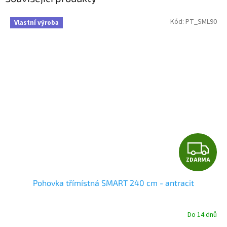
Kód:
PT_SML90
Vlastní výroba
Z
ZDARMA
D
Pohovka třímístná SMART 240 cm - antracit
A
R
Do 14 dnů