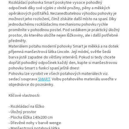
Rozkládací pohovka Smart poskytne vysoce pohodlný
odpočinek díky své výplni z vlnité pružiny, pěny a měkkých
opěrákových polštářků. Nezanedbatelnou výhodou pohovky je
možnost jeho rozložení, čímž získáte další místo na spaní. Díky
jednoduchému rozkládacímu mechanismu pohovku rychle
proměníte v pohodlnou postel. Pod sedákem je praktický úložný
prostor, do kterého uložíte nejen lůžkoviny, ale i další potřebné
předměty.
Materiálem potahu moderní pohovky Smart je měkká a na dotek
příjemná manšestrová látka Lincoln. Její módní, světle šedá
barva jistě zapadne do většiny interiérů. Pokud si tedy chcete
dopřát pohodlný odpočinek každý den, kupte si manšestrovou
pohovku Smart s funkcí spaní ještě dnes!
Pohovku lze vyrobit ve všech potahových materiálech viz.
sedací souprava
SMART
. Volbu potahového materiálu uveďte v
objednávce do poznámky.
Klíčové vlastnosti:
- Rozkládací na lůžko
- Úložný prostor
- Plocha lůžka 140x200 cm
- Dřevěné nohy v barvě wenge
- Manšestrová potahová látka