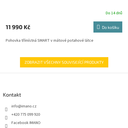
R
Do 14 dnů
M
11 990 Kč
Do košíku
A
Pohovka třímístná SMART v mátové potahové látce
ZOBRAZIT VŠECHNY SOUVISEJÍCÍ PRODUKTY
Z
á
p
a
Kontakt
t
info
@
imano.cz
í
+420 775 099 920
Facebook IMANO