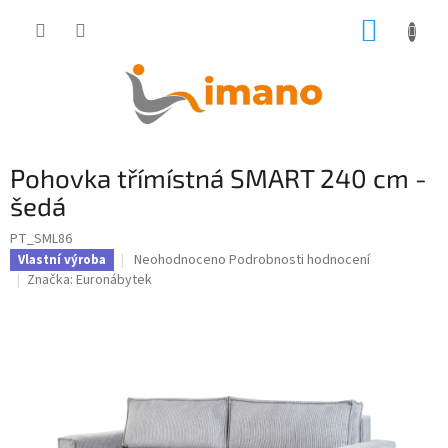
Přejít
NÁKUP
na
obsah
KOŠÍK
Pohovka třímístná SMART 240 cm -
šedá
PT_SML86
Průměrné
Neohodnoceno
Podrobnosti hodnocení
Vlastní výroba
hodnocení
Značka:
Euronábytek
produktu
je
0,0
z
5
hvězdiček.