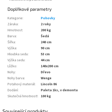
Doplňkové parametry
Kategorie
:
Pohovky
Záruka
:
2 roky
Hmotnost
:
200 kg
Barva
:
Šedá
Šířka
:
240 cm
Výška
:
90 cm
Hloubka sedu
:
53 cm
Výška sedu
:
44 cm
Lůžko
:
140x200 cm
Nohy
:
Dřevo
Nohy barva
:
Wenge
Potahový materiál
:
Lincoln 86
Dodání
:
Paleta 1ks, v demontu
Skutečná hmotnost!
:
100 kg
Související produkty