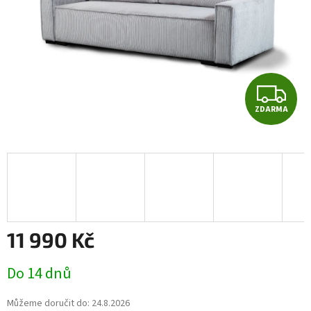
Z
ZDARMA
D
A
R
M
A
11 990 Kč
Měrná
Do 14 dnů
cena:
Můžeme doručit do:
24.8.2026