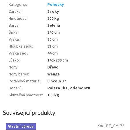
Kategorie
:
Pohovky
Záruka
:
2 roky
Hmotnost
:
200 kg
Barva
:
Zelená
Šířka
:
240 cm
Výška
:
90 cm
Hloubka sedu
:
53 cm
Výška sedu
:
44 cm
Lůžko
:
140x200 cm
Nohy
:
Dřevo
Nohy barva
:
Wenge
Potahový materiál
:
Lincoln 37
Dodání
:
Paleta 1ks, v demontu
Skutečná hmotnost!
:
100 kg
Související produkty
Kód:
PT_SML72
Vlastní výroba