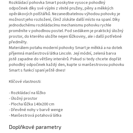
Rozkládací pohovka Smart poskytne vysoce pohodlný
odpočinek díky své výplni z vlnité pružiny, pěny a měkkých
opěrákových polštářků. Nezanedbatelnou výhodou pohovky je
možnost jeho rozložení, čímž získáte další místo na spaní. Díky
jednoduchému rozkládacímu mechanismu pohovku rychle
proměníte v pohodlnou postel. Pod sedákem je praktický úložný
prostor, do kterého uložíte nejen lůžkoviny, ale i další potřebné
předměty.
Materiálem potahu moderní pohovky Smart je měkká a na dotek
příjemná manšestrová látka Lincoln. Její módní, zelená barva
jistě zapadne do většiny interiérů. Pokud si tedy chcete dopřát
pohodlný odpočinek každý den, kupte si manšestrovou pohovku
Smart s funkcí spaní ještě dnes!
Klíčové vlastnosti:
- Rozkládací na lůžko
- Úložný prostor
- Plocha lůžka 140x200 cm
- Dřevěné nohy v barvě wenge
- Manšestrová potahová látka
Doplňkové parametry