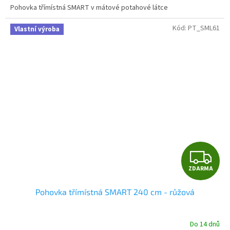
Pohovka třímístná SMART v mátové potahové látce
Kód:
PT_SML61
Vlastní výroba
Z
ZDARMA
D
Pohovka třímístná SMART 240 cm - růžová
A
R
Do 14 dnů