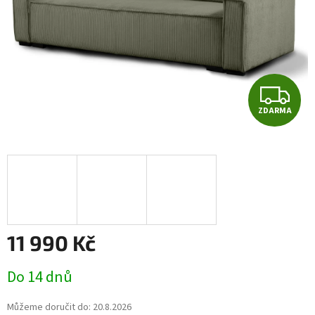
Z
ZDARMA
D
A
R
M
A
11 990 Kč
Měrná
Do 14 dnů
cena:
Můžeme doručit do:
20.8.2026