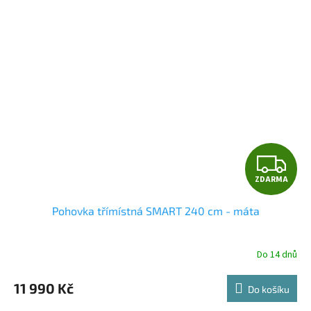
Z
ZDARMA
D
Pohovka třímístná SMART 240 cm - máta
A
R
Do 14 dnů
M
11 990 Kč
Do košíku
A