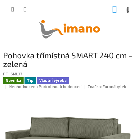
Přejít
NÁKUP
na
obsah
KOŠÍK
Pohovka třímístná SMART 240 cm -
zelená
PT_SML37
Novinka
Tip
Vlastní výroba
Průměrné
Neohodnoceno
Podrobnosti hodnocení
Značka:
Euronábytek
hodnocení
produktu
je
0,0
z
5
hvězdiček.