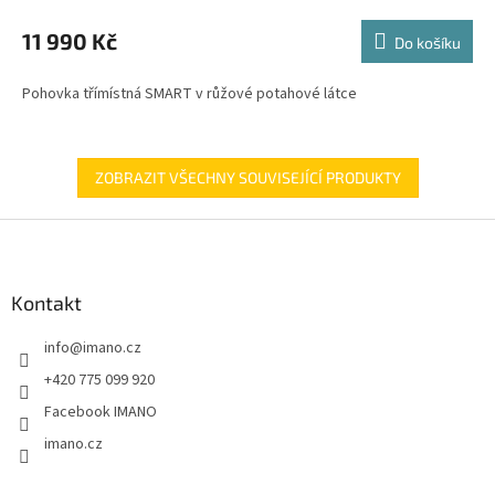
M
11 990 Kč
Do košíku
A
Pohovka třímístná SMART v růžové potahové látce
ZOBRAZIT VŠECHNY SOUVISEJÍCÍ PRODUKTY
Z
á
p
a
Kontakt
t
info
@
imano.cz
í
+420 775 099 920
Facebook IMANO
imano.cz