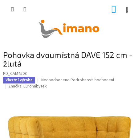
Přejít
NÁKUP
na
obsah
KOŠÍK
Pohovka dvoumístná DAVE 152 cm -
žlutá
PD_CAM4508
Průměrné
Neohodnoceno
Podrobnosti hodnocení
Vlastní výroba
hodnocení
Značka:
Euronábytek
produktu
je
0,0
z
5
hvězdiček.