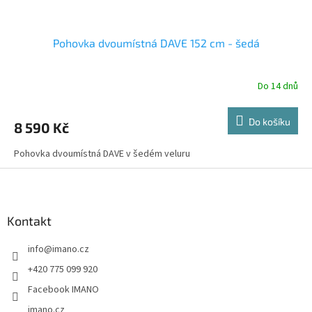
Pohovka dvoumístná DAVE 152 cm - šedá
Do 14 dnů
Do košíku
8 590 Kč
Pohovka dvoumístná DAVE v šedém veluru
Z
á
p
a
Kontakt
t
info
@
imano.cz
í
+420 775 099 920
Facebook IMANO
imano.cz