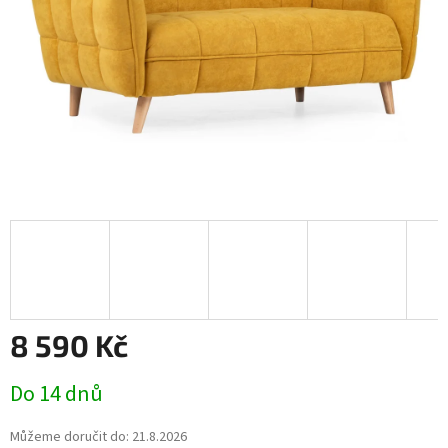
8 590 Kč
Měrná
Do 14 dnů
cena:
Můžeme doručit do:
21.8.2026