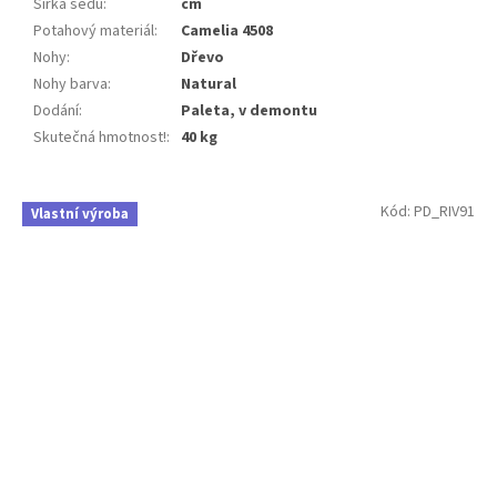
Šířka sedu
:
cm
Potahový materiál
:
Camelia 4508
Nohy
:
Dřevo
Nohy barva
:
Natural
Dodání
:
Paleta, v demontu
Skutečná hmotnost!
:
40 kg
Kód:
PD_RIV91
Vlastní výroba