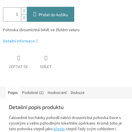
Přidat do košíku
Pohovka dvoumístná DAVE ve žlutém veluru
Detailní informace
ZEPTAT SE
SDÍLET
Popis
Podobné (1)
Hodnocení
Diskuze
Detailní popis produktu
Čalouněné bochánky pohodlí nabízí dvoumístná pohovka Dave s
vysokými a velmi pohodlnými loketními opěrkami. Kromě toho je
tato pohovka stejně jako
křeslo
stejné řady svým vzhledem i