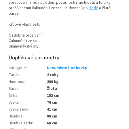
zpracováním ráda středem pozornosti i místnosti, a to díky
prošívanému čalounění i zezadu. K dostání je v
šedé
a žluté
barvě.
Klíčové vlastnosti:
Ozdobné prošívání
Čalounění i zezadu
Skandinávský styl
Doplňkové parametry
Kategorie
:
Dvoumístné pohovky
Záruka
:
2 roky
Hmotnost
:
200 kg
Barva
:
Žlutá
Šířka
:
152 cm
Výška
:
76 cm
Výška sedu
:
41 cm
Hloubka
:
88 cm
Hloubka sedu
:
60 cm