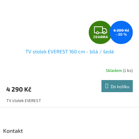
Z
6 200 Kč
–30 %
ZDARMA
D
TV stolek EVEREST 160 cm - bílá / šedá
A
R
Skladem
(1 ks)
M
Do košíku
4 290 Kč
A
TV stolek EVEREST
Z
á
p
a
Kontakt
t