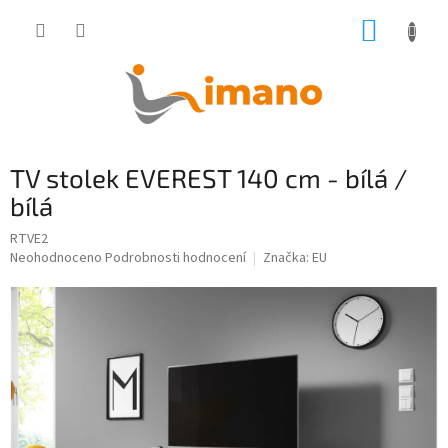
Přejít
NÁKUP
na
obsah
KOŠÍK
TV stolek EVEREST 140 cm - bílá /
bílá
RTVE2
Průměrné
Neohodnoceno
Podrobnosti hodnocení
Značka:
EU
hodnocení
produktu
je
0,0
z
5
hvězdiček.