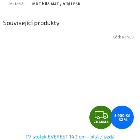
Materiál:
:
MDF bílá MAT / bílý LESK
Související produkty
Kód:
RTVE3
Z
5 900 Kč
–32 %
ZDARMA
D
TV stolek EVEREST 140 cm - bílá / šedá