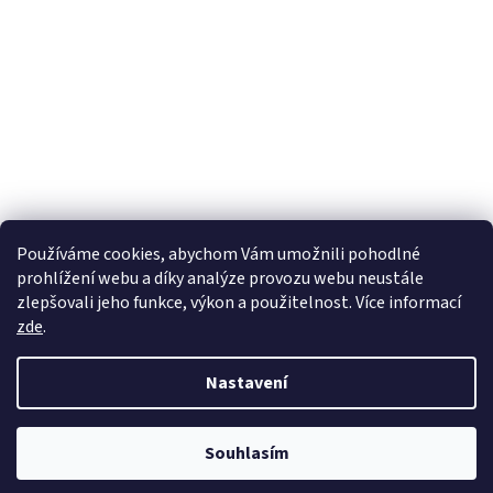
Používáme cookies, abychom Vám umožnili pohodlné
prohlížení webu a díky analýze provozu webu neustále
zlepšovali jeho funkce, výkon a použitelnost. Více informací
zde
.
Nastavení
Z důvodu velkého navýšení počtu objednávek se v současné době může
Souhlasím
dodací lhůta prodloužit až o 2 týdny. Děkujeme za pochopení.