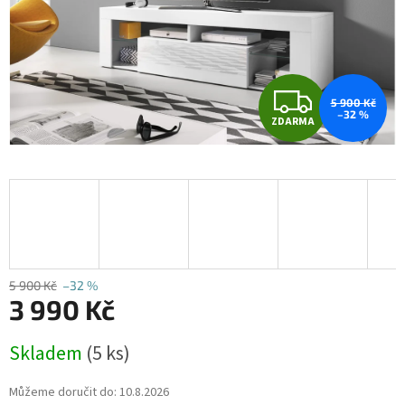
Z
5 900 Kč
–32 %
ZDARMA
D
A
R
M
A
5 900 Kč
–32 %
3 990 Kč
Měrná
Skladem
(5 ks)
cena:
Můžeme doručit do:
10.8.2026