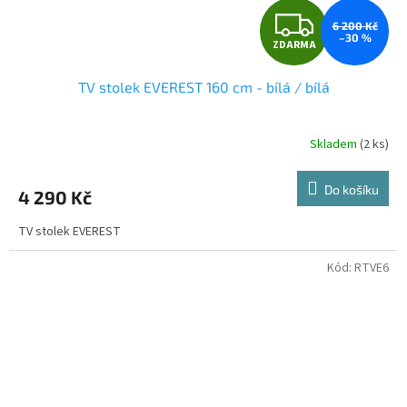
Z
6 200 Kč
–30 %
ZDARMA
D
TV stolek EVEREST 160 cm - bílá / bílá
A
R
Skladem
(2 ks)
M
Do košíku
4 290 Kč
A
TV stolek EVEREST
Kód:
RTVE6