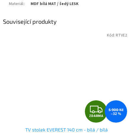
Materiál:
:
MDF bílá MAT / šedý LESK
Související produkty
Kód:
RTVE2
Z
5 900 Kč
–32 %
ZDARMA
D
TV stolek EVEREST 140 cm - bílá / bílá