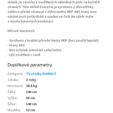
skládá ze zásuvky a osvětlených skleněných polic na bočních
stranách. Tělo skříně Everestu je vyrobeno z dřevotřísky,
zatímco přední strana je z dýhovaného MDF. ABS hrany jsou
odolné proti poškrábání a snadno se čistí. Na výběr máte
z mnoha barevných kombinací.
Klíčové vlastnosti:
- Vyrobeno z kvalitní přírodní desky MDF (bez použití lepidel)
- Hrany ABS
- Bez úchytek (otevírání zatlačením)
- LED osvětlení v ceně
Doplňkové parametry
Kategorie
:
TV stolky EVEREST
Záruka
:
2 roky
Hmotnost
:
28.8 kg
Šířka
:
140 cm
Výška:
:
50 cm
Šířka:
:
140 cm
Hloubka:
:
32 cm