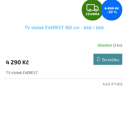
Z
6 200 Kč
–30 %
ZDARMA
D
TV stolek EVEREST 160 cm - bílá / bílá
A
R
Skladem
(2 ks)
M
Do košíku
4 290 Kč
A
TV stolek EVEREST
Kód:
RTVE6