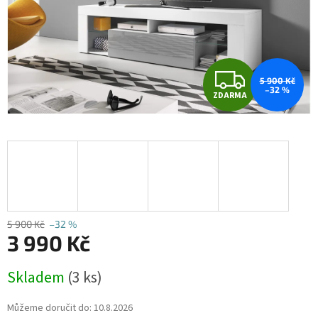
Z
5 900 Kč
–32 %
ZDARMA
D
A
R
M
A
5 900 Kč
–32 %
3 990 Kč
Měrná
Skladem
(3 ks)
cena:
Můžeme doručit do:
10.8.2026