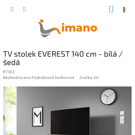
Přejít
NÁKUP
na
obsah
KOŠÍK
TV stolek EVEREST 140 cm - bílá /
šedá
RTVE3
Průměrné
Neohodnoceno
Podrobnosti hodnocení
Značka:
EU
hodnocení
produktu
je
0,0
z
5
hvězdiček.