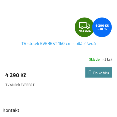
Z
6 200 Kč
–30 %
ZDARMA
D
TV stolek EVEREST 160 cm - bílá / šedá
A
R
Skladem
(1 ks)
M
Do košíku
4 290 Kč
A
TV stolek EVEREST
Z
á
p
a
Kontakt
t