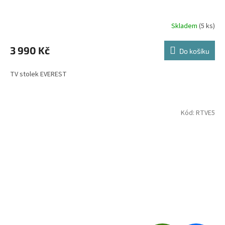
A
R
Skladem
(5 ks)
M
3 990 Kč
Do košíku
A
TV stolek EVEREST
Kód:
RTVE5